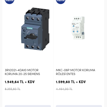
indirim
indirim
DA10 MOTOR
MKC-06P MOTOR KORUMA
3RV2011-1GA1
-25 SIEMENS
RÖLESİ ENTES
4,5-6,3 SİEMEN
TL + KDV
1.599,60 TL + KDV
1.350,72 TL 
4.464,00 TL
5.788,80 TL