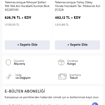
Telemecanique Nihayet Şalteri
Telemecanique Yatay Dikey
1NK 1NA Ani Hareketli Kontak Blok
Yönde Haraketli Ter. Makaralı Kol
XE2SP2151
ZCE28
626,76 TL + KDV
482,12 TL + KDV
1.709,35 TL
1.314,88 TL
+ Sepete Ekle
+ Sepete Ekle
Güvenli
Ücretsiz
Alışveriş
Kargo
İade
Kartlara
ve Değişim
Taksit
E-BÜLTEN ABONELİĞİ
Kampanya ve yeniliklerden haberdar olmak için e-bültenimize kayıt olun.