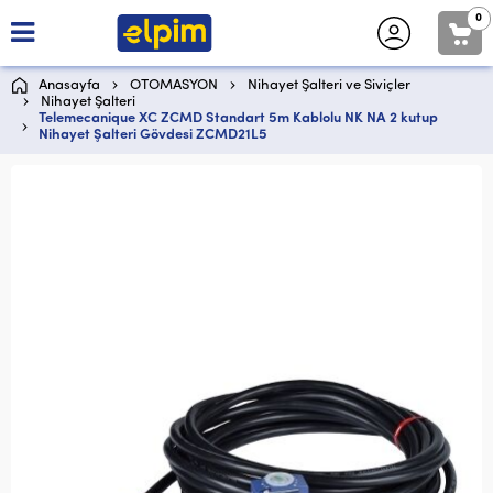
0
Anasayfa
OTOMASYON
Nihayet Şalteri ve Siviçler
Nihayet Şalteri
Telemecanique XC ZCMD Standart 5m Kablolu NK NA 2 kutup
Nihayet Şalteri Gövdesi ZCMD21L5