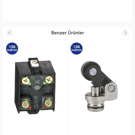
Benzer Ürünler
%56
%56
indirim
indirim