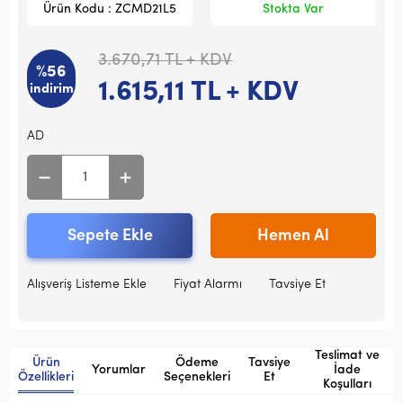
Ürün Kodu : ZCMD21L5
Stokta Var
3.670,71
TL + KDV
%56
1.615,11
TL + KDV
indirim
AD
Sepete Ekle
Hemen Al
Alışveriş Listeme Ekle
Fiyat Alarmı
Tavsiye Et
Teslimat ve
Ürün
Ödeme
Tavsiye
Yorumlar
İade
Özellikleri
Seçenekleri
Et
Koşulları