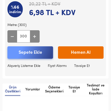
20,22
TL + KDV
%66
6,98
TL + KDV
indirim
Metre (300)
Sepete Ekle
Hemen Al
Alışveriş Listeme Ekle
Fiyat Alarmı
Tavsiye Et
Teslimat ve
Ürün
Ödeme
Tavsiye
Yorumlar
İade
Özellikleri
Seçenekleri
Et
Koşulları