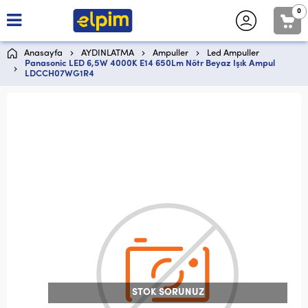
0
Anasayfa
AYDINLATMA
Ampuller
Led Ampuller
Panasonic LED 6,5W 4000K E14 650Lm Nötr Beyaz Işık Ampul
LDCCH07WG1R4
STOK SORUNUZ