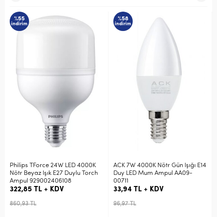
%55
%58
indirim
indirim
Philips TForce 24W LED 4000K
ACK 7W 4000K Nötr Gün Işığı E14
Nötr Beyaz Işık E27 Duylu Torch
Duy LED Mum Ampul AA09-
Ampul 929002406108
00711
322,85 TL + KDV
33,94 TL + KDV
860,93 TL
96,97 TL