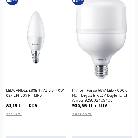
m
indirim
indirim
NDLE ESSENTİAL 5,5-40W
Philips TForce 55W LED 4000K
ACK 7W 4
14 B35 PHILIPS
Nötr Beyaz Işık E27 Duylu Torch
Duy LED
Ampul 929002409408
00711
8 TL + KDV
930,55 TL + KDV
33,94 T
 TL
2.596,89 TL
96,97 TL