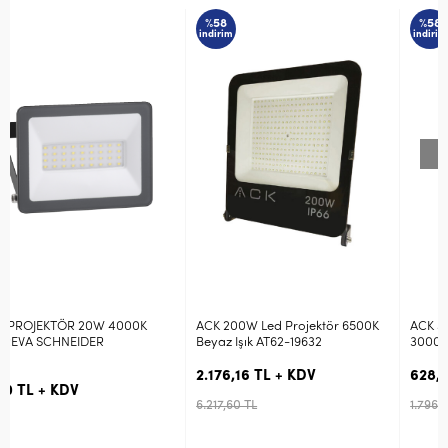
%58
%58
indirim
indirim
STOK SORUNUZ
0K
ACK 200W Led Projektör 6500K
ACK 50W SMD Led Projektör
Beyaz Işık AT62-19632
3000K Sarı Gün Işığı AT62-05
2.176,16 TL + KDV
628,89 TL + KDV
6.217,60 TL
1.796,83 TL