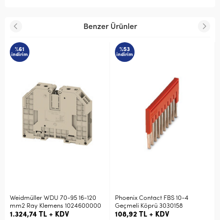
Benzer Ürünler
%61
%53
indirim
indirim
Weidmüller WDU 70-95 16-120
Phoenix Contact FBS 10-4
mm2 Ray Klemens 1024600000
Geçmeli Köprü 3030158
1.324,74 TL + KDV
108,92 TL + KDV