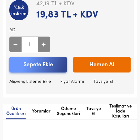
42,19
TL + KDV
%53
19,83
TL + KDV
indirim
AD
Sepete Ekle
Hemen Al
Alışveriş Listeme Ekle
Fiyat Alarmı
Tavsiye Et
Teslimat ve
Ürün
Ödeme
Tavsiye
Yorumlar
İade
Özellikleri
Seçenekleri
Et
Koşulları