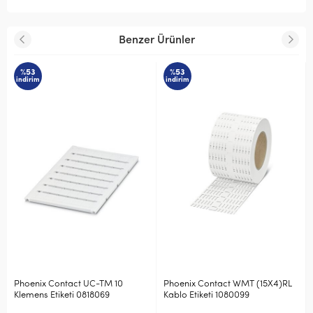
Benzer Ürünler
%53
%53
indirim
indirim
Phoenix Contact UC-TM 10
Phoenix Contact WMT (15X4)RL
Klemens Etiketi 0818069
Kablo Etiketi 1080099