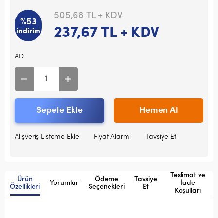
505,68
TL + KDV
%53
237,67
TL + KDV
indirim
AD
Sepete Ekle
Hemen Al
Alışveriş Listeme Ekle
Fiyat Alarmı
Tavsiye Et
Teslimat ve
Ürün
Ödeme
Tavsiye
Yorumlar
İade
Özellikleri
Seçenekleri
Et
Koşulları