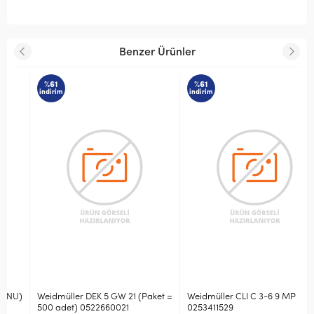
Benzer Ürünler
%61
%61
indirim
indirim
)
Weidmüller DEK 5 GW 21 (Paket =
Weidmüller CLI C 3-6 9 MP
500 adet) 0522660021
0253411529