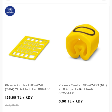
%53
indirim
Phoenix Contact UC-WMT
Phoenix Contact SD-WMS 3 (NU)
(15X4) YE Kablo Etiketi 0819408
YE:0 Kablo Halka Etiketi
0825544:0
126,69 TL + KDV
0,00 TL + KDV
323,46 TL