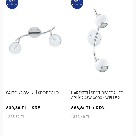
%23
%23
indirim
indirim
ROM İKİLİ SPOT EGLO
HAREKETLİ SPOT BIMEDA LED
Eglo Salto 
APLİK 2X3W 3000K WELLE 2
Üstü Spot 9
TL + KDV
883,81 TL + KDV
597,82 TL
TL
1.368,48 TL
925,66 TL