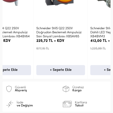
Schneider Stil5 Q22 250V
Schneider Stil4 Q22 230VAC
Doğrudan Beslemeli Ampulsüz
Dahili LED Yeşil Sinyal Lambası
4
Sarı Sinyal Lambası XB5AV65
XB4BVM3
225,72 TL + KDV
412,00 TL + KDV
677,16 TL
1.235,99 TL
+ Sepete Ekle
+ Sepete Ekle
Güvenli
Ücretsiz
Alışveriş
Kargo
İade
Kartlara
ve Değişim
Taksit