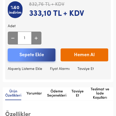
832,76
TL + KDV
%60
333,10
TL + KDV
indirim
Adet
Sepete Ekle
Hemen Al
Alışveriş Listeme Ekle
Fiyat Alarmı
Tavsiye Et
Teslimat ve
Ürün
Ödeme
Tavsiye
Yorumlar
İade
Özellikleri
Seçenekleri
Et
Koşulları
Özellikler