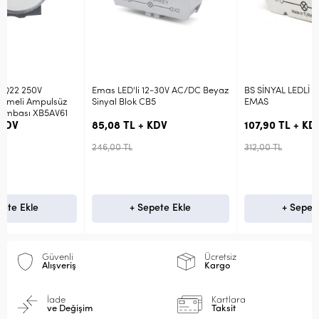
Emas LED'li 12-30V AC/DC Beyaz
BS SİNYAL LEDLİ BLOK SARI 220V
Sinyal Blok CB5
EMAS
85,08 TL + KDV
107,90 TL + KDV
246,00 TL
312,00 TL
+ Sepete Ekle
+ Sepete Ekle
Güvenli
Ücretsiz
Alışveriş
Kargo
İade
Kartlara
ve Değişim
Taksit