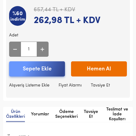
657,44
TL + KDV
%60
262,98
TL + KDV
indirim
Adet
Sepete Ekle
Hemen Al
Alışveriş Listeme Ekle
Fiyat Alarmı
Tavsiye Et
Teslimat ve
Ürün
Ödeme
Tavsiye
Yorumlar
İade
Özellikleri
Seçenekleri
Et
Koşulları