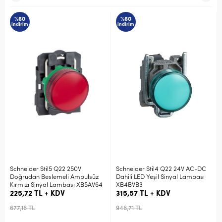
%60
%60
indirim
indirim
Schneider Stil5 Q22 250V
Schneider Stil4 Q22 24V AC-DC
Doğrudan Beslemeli Ampulsüz
Dahili LED Yeşil Sinyal Lambası
Kırmızı Sinyal Lambası XB5AV64
XB4BVB3
225,72 TL + KDV
315,57 TL + KDV
677,16 TL
946,71 TL