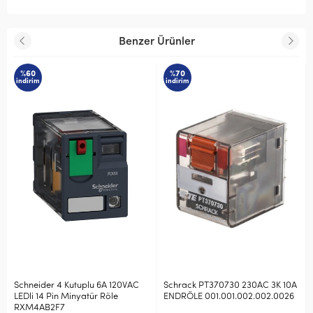
Benzer Ürünler
%60
%70
indirim
indirim
Schneider 4 Kutuplu 6A 120VAC
Schrack PT370730 230AC 3K 10A
LEDli 14 Pin Minyatür Röle
ENDRÖLE 001.001.002.002.0026
RXM4AB2F7