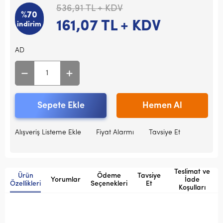
536,91
TL + KDV
%70
161,07
TL + KDV
indirim
AD
Sepete Ekle
Hemen Al
Alışveriş Listeme Ekle
Fiyat Alarmı
Tavsiye Et
Teslimat ve
Ürün
Ödeme
Tavsiye
Yorumlar
İade
Özellikleri
Seçenekleri
Et
Koşulları