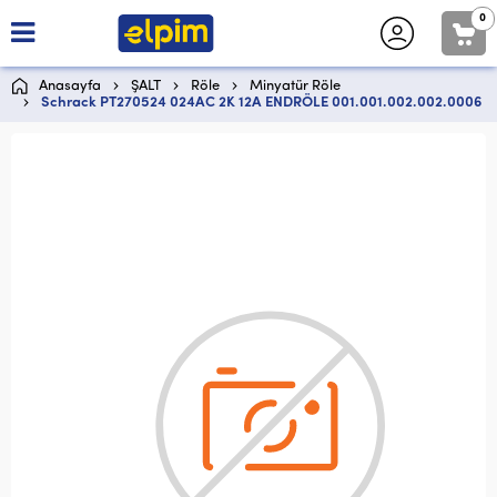
0
Anasayfa
ŞALT
Röle
Minyatür Röle
Schrack PT270524 024AC 2K 12A ENDRÖLE 001.001.002.002.0006