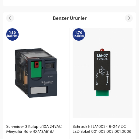
Benzer Ürünler
%60
%70
indirim
indirim
Schneider 3 Kutuplu 10A 24VAC
Schrack RTLM0024 6-24V DC
Minyatür Röle RXM3AB1B7
LED Soket 001.002.002.001.0008