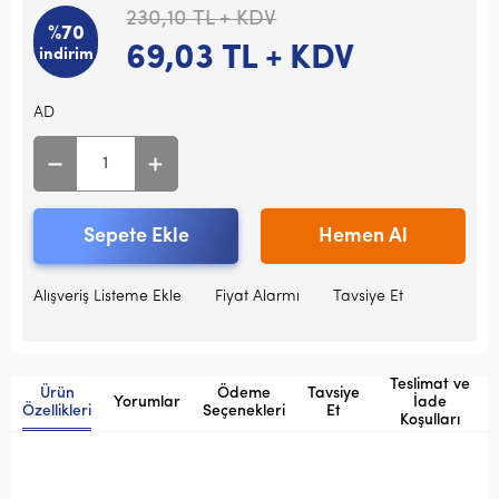
230,10
TL + KDV
%70
69,03
TL + KDV
indirim
AD
Sepete Ekle
Hemen Al
Alışveriş Listeme Ekle
Fiyat Alarmı
Tavsiye Et
Teslimat ve
Ürün
Ödeme
Tavsiye
Yorumlar
İade
Özellikleri
Seçenekleri
Et
Koşulları