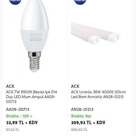
indirim
indirim
ACK
ACK
ACK 7W 6500K Beyaz Işık E14
ACK Uranüs 36W 4000K 120cm
Duy LED Mum Ampul AA09-
Led Bant Armatür AN28-01213
00713
AA09-00713
AN28-01213
Stokta : 100 +
Stokta Var
33,99 TL + KDV
309,93 TL + KDV
97,12 TL
885,52 TL