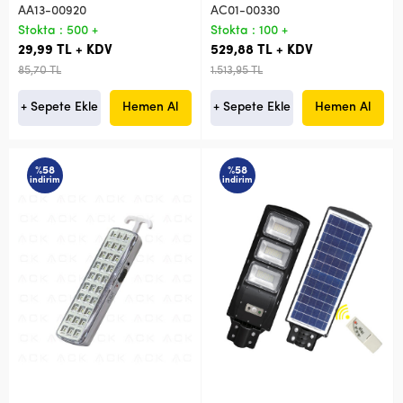
AA13-00920
AC01-00330
Stokta : 500 +
Stokta : 100 +
29,99 TL + KDV
529,88 TL + KDV
85,70 TL
1.513,95 TL
+ Sepete Ekle
Hemen Al
+ Sepete Ekle
Hemen Al
%58
%58
indirim
indirim