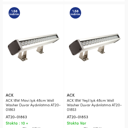
%58
%58
indirim
indirim
ACK
ACK
ACK 18W Mavi Işık 48cm Wall
ACK 18W Yeşil Işık 48cm Wall
Washer Duvar Aydınlatma AT20-
Washer Duvar Aydınlatma AT20-
01863
01853
AT20-01863
AT20-01853
Stokta : 10 +
Stokta Var