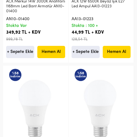
ACK Merkür 14W 3000K Anahtarlı
ACK 12W 6500K Beyaz Işık E27
1168mm Led Bant Armatür AN10-
Led Ampul AA13-01223
01400
AN10-01400
AA13-01223
Stokta Var
Stokta : 100 +
349,92 TL + KDV
44,99 TL + KDV
999,78 TL
128,54 TL
+ Sepete Ekle
Hemen Al
+ Sepete Ekle
Hemen Al
%58
%58
indirim
indirim