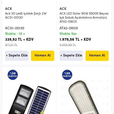
ACK
ACK
Ack 30 Ledli Işıldak Şarjlı 2W
ACK LED Solar 90W 6500K Beyaz
AC01-00130
Işık Sokak Aydınlatma Armatürü
AT42-09031
AC01-00130
AT42-09031
Stokta : 10 +
Stokta Var
339,92 TL + KDV
1.979,56 TL + KDV
971,21 TL
5.655,89 TL
+ Sepete Ekle
Hemen Al
+ Sepete Ekle
Hemen Al
%58
%58
indirim
indirim