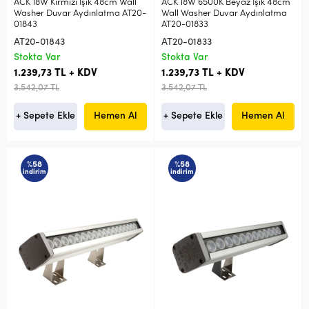
ACK 18W Kırmızı Işık 48cm Wall
ACK 18W 6500K Beyaz Işık 48cm
Washer Duvar Aydınlatma AT20-
Wall Washer Duvar Aydınlatma
01843
AT20-01833
AT20-01843
AT20-01833
Stokta Var
Stokta Var
1.239,73 TL + KDV
1.239,73 TL + KDV
3.542,07 TL
3.542,07 TL
+ Sepete Ekle
Hemen Al
+ Sepete Ekle
Hemen Al
%58
%58
indirim
indirim