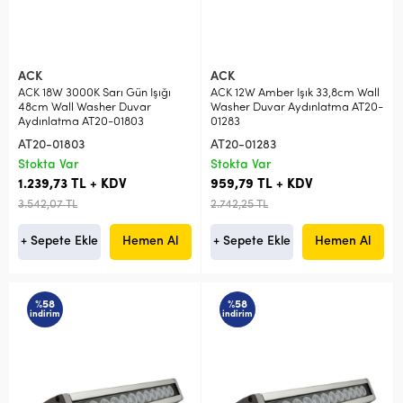
ACK
ACK
ACK 18W 3000K Sarı Gün Işığı
ACK 12W Amber Işık 33,8cm Wall
48cm Wall Washer Duvar
Washer Duvar Aydınlatma AT20-
Aydınlatma AT20-01803
01283
AT20-01803
AT20-01283
Stokta Var
Stokta Var
1.239,73 TL + KDV
959,79 TL + KDV
3.542,07 TL
2.742,25 TL
+ Sepete Ekle
Hemen Al
+ Sepete Ekle
Hemen Al
%58
%58
indirim
indirim