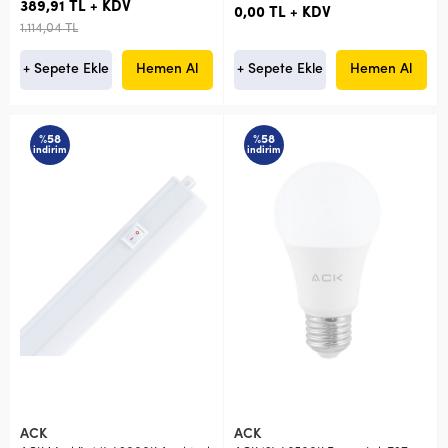
389,91 TL + KDV
0,00 TL + KDV
1.114,04 TL
+ Sepete Ekle
Hemen Al
+ Sepete Ekle
Hemen Al
%58
%58
indirim
indirim
ACK
ACK