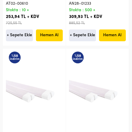
AT02-00610
AN28-01233
Stokta : 10 +
Stokta : 500 +
253,94 TL + KDV
309,93 TL + KDV
725,55 TL
885,52 TL
+ Sepete Ekle
Hemen Al
+ Sepete Ekle
Hemen Al
%58
%58
indirim
indirim