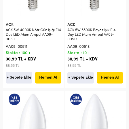
ACK
ACK
ACK 5W 4000K Nötr Gün Işığı E14
ACK 5W 6500K Beyaz Işık E14
Duy LED Mum Ampul AA09-
Duy LED Mum Ampul AA09-
00511
00513
AA09-00511
AA09-00513
Stokta : 100 +
Stokta : 10 +
30,99 TL + KDV
30,99 TL + KDV
88,55 TL
88,55 TL
+ Sepete Ekle
Hemen Al
+ Sepete Ekle
Hemen Al
%58
%58
indirim
indirim