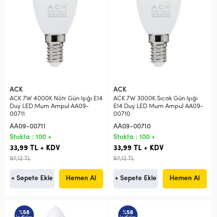
ACK
ACK
ACK 7W 4000K Nötr Gün Işığı E14
ACK 7W 3000K Sıcak Gün Işığı
Duy LED Mum Ampul AA09-
E14 Duy LED Mum Ampul AA09-
00711
00710
AA09-00711
AA09-00710
Stokta : 100 +
Stokta : 100 +
33,99 TL + KDV
33,99 TL + KDV
97,12 TL
97,12 TL
+ Sepete Ekle
Hemen Al
+ Sepete Ekle
Hemen Al
%58
%58