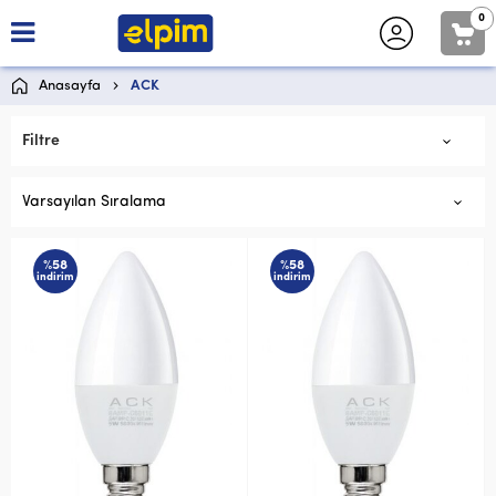
0
Anasayfa
ACK
Filtre
Varsayılan Sıralama
%58
%58
indirim
indirim