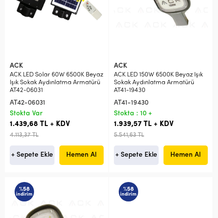
ACK
ACK
ACK LED Solar 60W 6500K Beyaz
ACK LED 150W 6500K Beyaz Işık
Işık Sokak Aydınlatma Armatürü
Sokak Aydınlatma Armatürü
AT42-06031
AT41-19430
AT42-06031
AT41-19430
Stokta Var
Stokta : 10 +
1.439,68 TL + KDV
1.939,57 TL + KDV
4.113,37 TL
5.541,63 TL
+ Sepete Ekle
Hemen Al
+ Sepete Ekle
Hemen Al
%58
%58
indirim
indirim