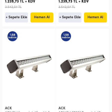
1.239,73 TL + KDV
1.239,73 TL + KDV
3.542,07 TL
3.542,07 TL
+ Sepete Ekle
Hemen Al
+ Sepete Ekle
Hemen Al
%58
%58
indirim
indirim
ACK
ACK