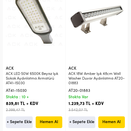
ACK
ACK
ACK LED 50W 6500K Beyaz Işık
ACK 18W Amber Işık 48cm Wall
Sokak Aydınlatma Armatürü
Washer Duvar Aydınlatma AT20-
AT41-15030
01883
AT41-15030
AT20-01883
Stokta : 10 +
Stokta Var
839,81 TL + KDV
1.239,73 TL + KDV
2.399,47 TL
3.542,07 TL
+ Sepete Ekle
Hemen Al
+ Sepete Ekle
Hemen Al