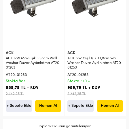
ACK
ACK
ACK 12W Mavi Işık 33,8cm Wall
ACK 12W Yeşil Işık 33,8cm Wall
Washer Duvar Aydınlatma AT20-
Washer Duvar Aydınlatma AT20-
01263
01253
AT20-01263
AT20-01253
Stokta Var
Stokta : 10 +
959,79 TL + KDV
959,79 TL + KDV
2.742,25 TL
2.742,25 TL
+ Sepete Ekle
Hemen Al
+ Sepete Ekle
Hemen Al
Toplam 137 ürün görüntüleniyor.