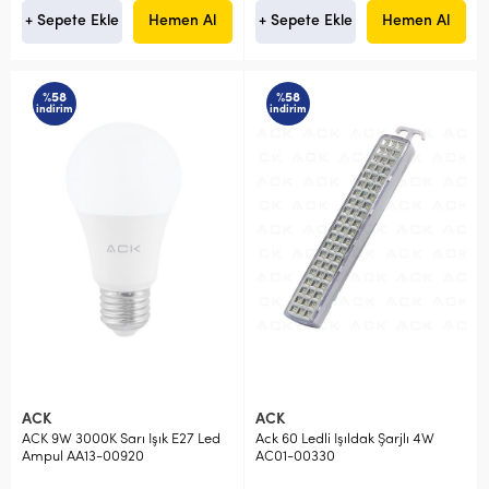
+ Sepete Ekle
Hemen Al
+ Sepete Ekle
Hemen Al
%58
%58
indirim
indirim
ACK
ACK
ACK 9W 3000K Sarı Işık E27 Led
Ack 60 Ledli Işıldak Şarjlı 4W
Ampul AA13-00920
AC01-00330