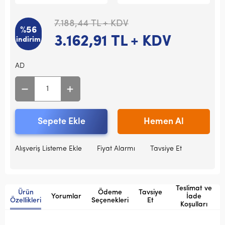
7.188,44
TL + KDV
%56
3.162,91
TL + KDV
indirim
AD
Sepete Ekle
Hemen Al
Alışveriş Listeme Ekle
Fiyat Alarmı
Tavsiye Et
Teslimat ve
Ürün
Ödeme
Tavsiye
Yorumlar
İade
Özellikleri
Seçenekleri
Et
Koşulları