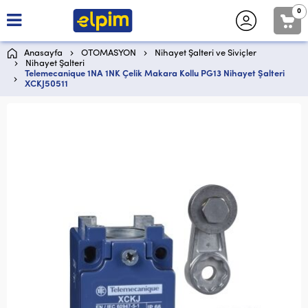
0
Anasayfa
OTOMASYON
Nihayet Şalteri ve Siviçler
Nihayet Şalteri
Telemecanique 1NA 1NK Çelik Makara Kollu PG13 Nihayet Şalteri
XCKJ50511