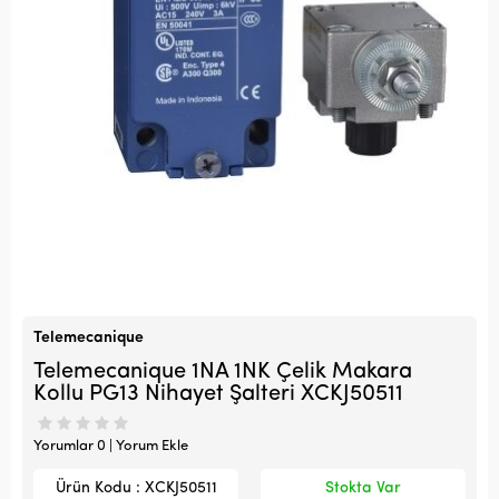
Telemecanique
Telemecanique 1NA 1NK Çelik Makara
Kollu PG13 Nihayet Şalteri XCKJ50511
Yorumlar 0 | Yorum Ekle
Ürün Kodu : XCKJ50511
Stokta Var