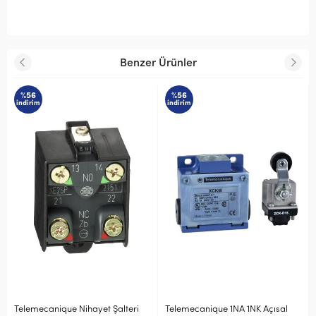
Benzer Ürünler
%56
%56
indirim
indirim
Telemecanique Nihayet Şalteri
Telemecanique 1NA 1NK Açısal