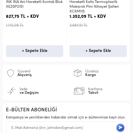
1NK 1NA Ani Hareketli Kontak Blok
Hareketli Kafa Termoplastik
XE2SP2151
Makaralı Pim Nihayet Şalteri
XCKM115
627,75 TL + KDV
1.352,09 TL + KDV
1.712,06 TL
3.687,51 TL
+ Sepete Ekle
+ Sepete Ekle
Güvenli
Ücretsiz
Alışveriş
Kargo
İade
Kartlara
ve Değişim
Taksit
E-BÜLTEN ABONELİĞİ
Kampanya ve yeniliklerden haberdar olmak için e-bültenimize kayıt olun.