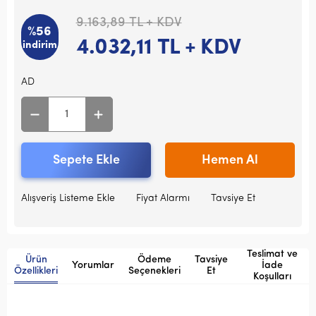
9.163,89
TL + KDV
%56
4.032,11
TL + KDV
indirim
AD
Sepete Ekle
Hemen Al
Alışveriş Listeme Ekle
Fiyat Alarmı
Tavsiye Et
Teslimat ve
Ürün
Ödeme
Tavsiye
Yorumlar
İade
Özellikleri
Seçenekleri
Et
Koşulları