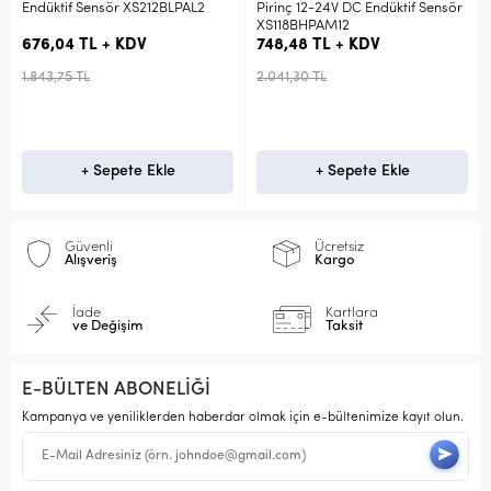
Endüktif Sensör XS212BLPAL2
Pirinç 12-24V DC Endüktif Sensör
XS118BHPAM12
676,04 TL + KDV
748,48 TL + KDV
1.843,75 TL
2.041,30 TL
+ Sepete Ekle
+ Sepete Ekle
Güvenli
Ücretsiz
Alışveriş
Kargo
İade
Kartlara
ve Değişim
Taksit
E-BÜLTEN ABONELİĞİ
Kampanya ve yeniliklerden haberdar olmak için e-bültenimize kayıt olun.