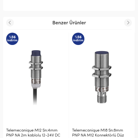
Benzer Ürünler
%56
%56
indirim
indirim
Telemecanique M12 Sn:4mm
Telemecanique M18 Sn:8mm
PNP NA 2m kablolu 12-24V DC
PNP NA M12 Konnektörlü Düz