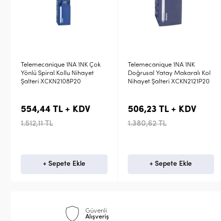
ok
Telemecanique 1NA 1NK
Telemecanique ZCP NK+NA
Doğrusal Yatay Makaralı Kol
XCKP İçin Nihayet Şalteri
Nihayet Şalteri XCKN2121P20
Gövdesi ZCP21
506,23 TL + KDV
819,61 TL + KDV
1.380,62 TL
2.235,30 TL
+ Sepete Ekle
+ Sepete Ekle
Güvenli
Alışveriş