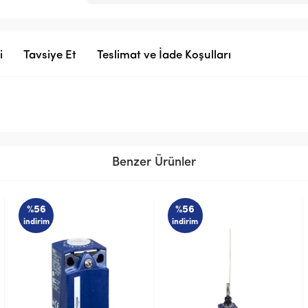
i
Tavsiye Et
Teslimat ve İade Koşulları
Benzer Ürünler
%56
%56
indirim
indirim