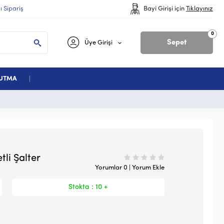
lı Sipariş
Bayi Girişi için
Tıklayınız
0
Sepet
Üye Girişi
ĞUTMA
li Şalter
Yorumlar 0 | Yorum Ekle
Stokta : 10 +