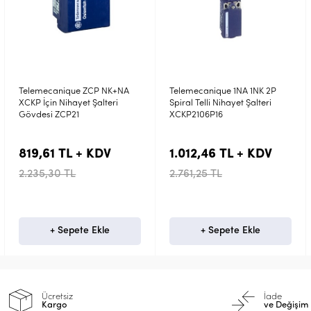
Telemecanique 1NA 1NK 2P
Telemecanique XCK-J serisi
Spiral Telli Nihayet Şalteri
Nihayet Şalteri için 2 kutuplu
XCKP2106P16
NA NK Ani Hareketli Kontak
Gövde ZCKJ1
1.012,46 TL + KDV
1.422,26 TL + KDV
2.761,25 TL
3.878,90 TL
+ Sepete Ekle
+ Sepete Ekle
Ücretsiz
İade
Kargo
ve Değişim