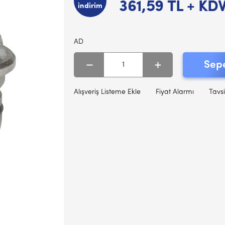
361,59
TL + KD
indirim
AD
Sepe
Alışveriş Listeme Ekle
Fiyat Alarmı
Tavsi