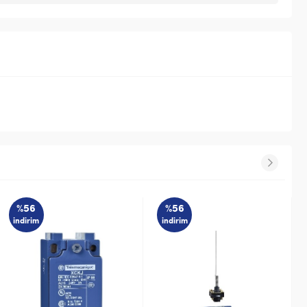
%56
%56
indirim
indirim