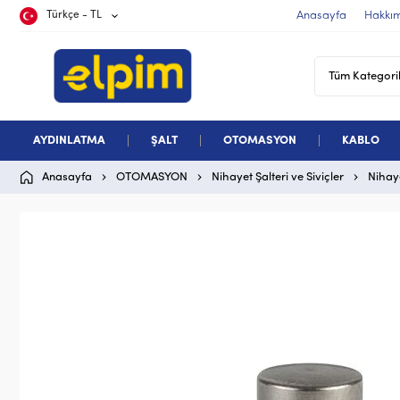
Türkçe - TL
Anasayfa
Hakkı
AYDINLATMA
ŞALT
OTOMASYON
KABLO
Anasayfa
OTOMASYON
Nihayet Şalteri ve Siviçler
Nihaye