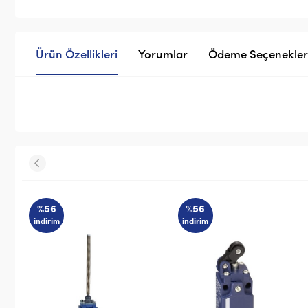
Ürün Özellikleri
Yorumlar
Ödeme Seçenekler
%56
%56
indirim
indirim