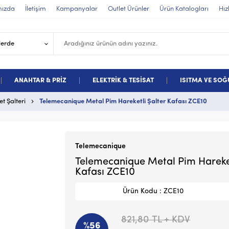
mızda
İletişim
Kampanyalar
Outlet Ürünler
Ürün Katalogları
Hız
ANAHTAR & PRİZ
ELEKTRİK & TESİSAT
ISITMA VE SO
t Şalteri
Telemecanique Metal Pim Hareketli Şalter Kafası ZCE10
Telemecanique
Telemecanique Metal Pim Hareket
Kafası ZCE10
Ürün Kodu : ZCE10
821,80
TL + KDV
%56