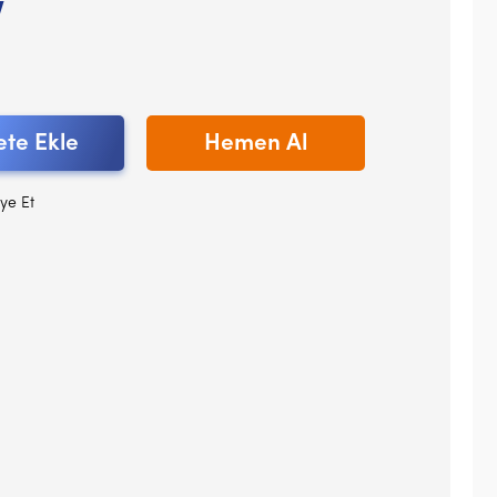
V
te Ekle
Hemen Al
ye Et