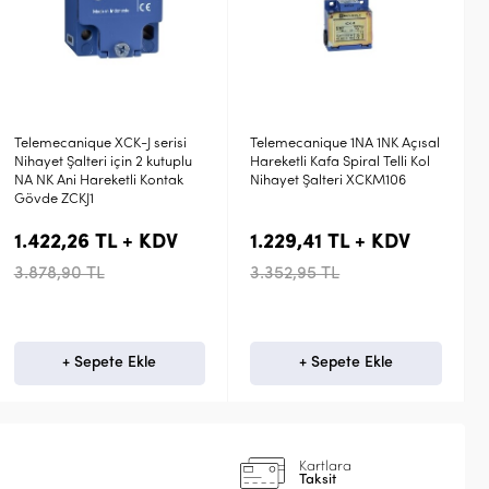
Telemecanique 1NA 1NK Açısal
Telemecanique 1NA 1NK Açısal
Hareketli Kafa Spiral Telli Kol
Hareketli Kafalı Makaralı Kol
Nihayet Şalteri XCKM106
Nihayet Şalteri XCKN2145P20
1.229,41 TL + KDV
554,44 TL + KDV
3.352,95 TL
1.512,11 TL
+ Sepete Ekle
+ Sepete Ekle
Kartlara
Taksit