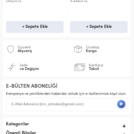
1.512,11 TL
4.339,11 TL
+ Sepete Ekle
+ Sepete Ekle
Güvenli
Ücretsiz
Alışveriş
Kargo
İade
Kartlara
ve Değişim
Taksit
E-BÜLTEN ABONELİĞİ
Kampanya ve yeniliklerden haberdar olmak için e-bültenimize kayıt olun.
Kategoriler
Önemli Bilgiler