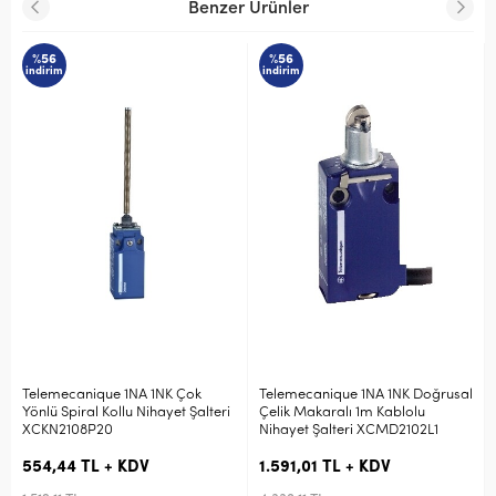
Benzer Ürünler
%56
%56
indirim
indirim
Telemecanique 1NA 1NK Çok
Telemecanique 1NA 1NK Doğrusal
Yönlü Spiral Kollu Nihayet Şalteri
Çelik Makaralı 1m Kablolu
XCKN2108P20
Nihayet Şalteri XCMD2102L1
554,44 TL + KDV
1.591,01 TL + KDV