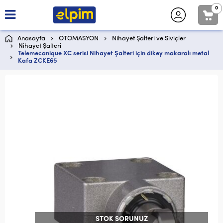
0
Anasayfa
OTOMASYON
Nihayet Şalteri ve Siviçler
Nihayet Şalteri
Telemecanique XC serisi Nihayet Şalteri için dikey makaralı metal
Kafa ZCKE65
STOK SORUNUZ