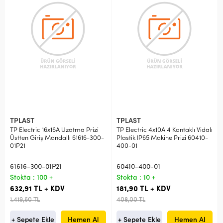
TPLAST
TPLAST
TP Electric 16x16A Uzatma Prizi
TP Electric 4x10A 4 Kontaklı Vidalı
Üstten Giriş Mandallı 61616-300-
Plastik IP65 Makine Prizi 60410-
01P21
400-01
61616-300-01P21
60410-400-01
Stokta : 100 +
Stokta : 10 +
632,91 TL + KDV
181,90 TL + KDV
1.419,60 TL
408,00 TL
+ Sepete Ekle
Hemen Al
+ Sepete Ekle
Hemen Al