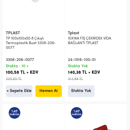
TPLAST
Tplast
TP 100x100x50 8 Çıkışlı
10X16A FİŞ ÇEKİRDEK VİDA
Termoplastik Buat 3308-206-
BAĞLANTI TPLAST
0077
3308-206-0077
24-1016-100-01
Stokta : 10 +
Stokta Yok
100,58 TL + KDV
140,38 TL + KDV
225,60 TL
314,88 TL
+ Sepete Ekle
Hemen Al
Stokta Yok
%47
%47
indirim
indirim