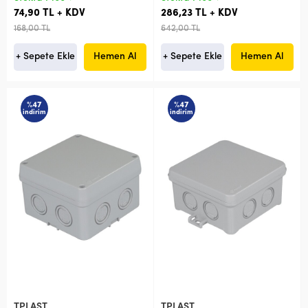
74,90 TL + KDV
286,23 TL + KDV
168,00 TL
642,00 TL
+ Sepete Ekle
Hemen Al
+ Sepete Ekle
Hemen Al
%47
%47
indirim
indirim
TPLAST
TPLAST