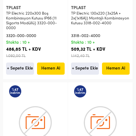
TPLAST
TPLAST
TP Electric 220x300 Boş
TP Electric 130x220 (3x25A +
Kombinasyon Kutusu IP66 (11
2x(1x16A)) Montajlı Kombinasyon
Sigorta Modüllü) 3320-000-
Kutusu 3318-002-4000
0000
3320-000-0000
3318-002-4000
Stokta : 10 +
Stokta : 10 +
486,85 TL + KDV
509,32 TL + KDV
1.092,00 TL
1.142,40 TL
+ Sepete Ekle
Hemen Al
+ Sepete Ekle
Hemen Al
%47
%47
indirim
indirim