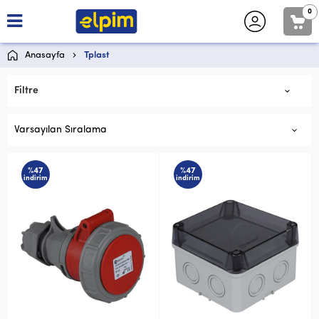
0
Anasayfa
Tplast
Filtre
Varsayılan Sıralama
%47
%47
indirim
indirim