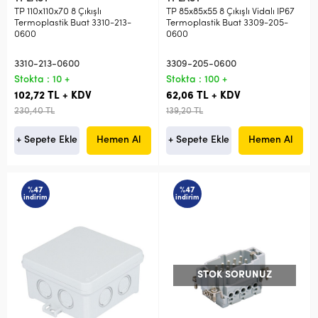
TP 110x110x70 8 Çıkışlı
TP 85x85x55 8 Çıkışlı Vidalı IP67
Termoplastik Buat 3310-213-
Termoplastik Buat 3309-205-
0600
0600
3310-213-0600
3309-205-0600
Stokta : 10 +
Stokta : 100 +
102,72 TL + KDV
62,06 TL + KDV
230,40 TL
139,20 TL
+ Sepete Ekle
Hemen Al
+ Sepete Ekle
Hemen Al
%47
%47
indirim
indirim
STOK SORUNUZ