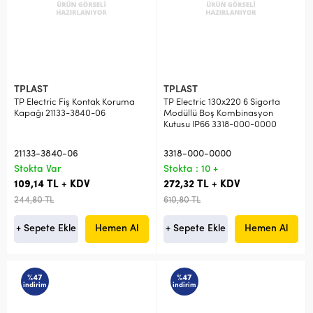
TPLAST
TPLAST
TP Electric Fiş Kontak Koruma
TP Electric 130x220 6 Sigorta
Kapağı 21133-3840-06
Modüllü Boş Kombinasyon
Kutusu IP66 3318-000-0000
21133-3840-06
3318-000-0000
Stokta Var
Stokta : 10 +
109,14 TL + KDV
272,32 TL + KDV
244,80 TL
610,80 TL
+ Sepete Ekle
Hemen Al
+ Sepete Ekle
Hemen Al
%47
%47
indirim
indirim