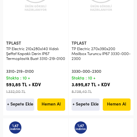
TPLAST
TPLAST
TP Electric 210x280x140 Vidalı
TP Electric 270x390x200
Şeffaf Kapaklı Derin IP67
Mailbox Turuncu IP67 3330-000-
Termoplastik Buat 3310-219-0100
2300
3310-219-0100
3330-000-2300
Stokta : 10 +
Stokta : 10 +
593,85 TL + KDV
3.895,87 TL + KDV
1.332,00 TL
8.738,40 TL
+ Sepete Ekle
Hemen Al
+ Sepete Ekle
Hemen Al
%47
%47
indirim
indirim