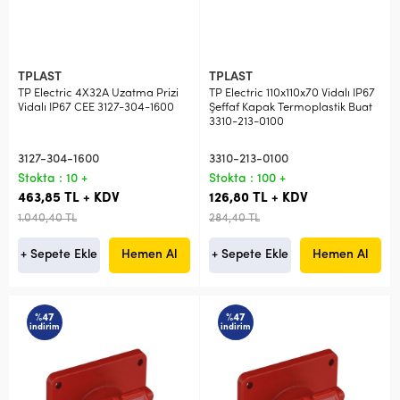
TPLAST
TPLAST
TP Electric 4X32A Uzatma Prizi
TP Electric 110x110x70 Vidalı IP67
Vidalı IP67 CEE 3127-304-1600
Şeffaf Kapak Termoplastik Buat
3310-213-0100
3127-304-1600
3310-213-0100
Stokta : 10 +
Stokta : 100 +
463,85 TL + KDV
126,80 TL + KDV
1.040,40 TL
284,40 TL
+ Sepete Ekle
Hemen Al
+ Sepete Ekle
Hemen Al
%47
%47
indirim
indirim