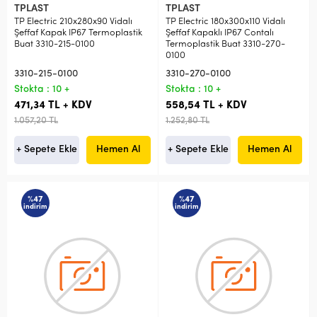
TPLAST
TPLAST
TP Electric 210x280x90 Vidalı
TP Electric 180x300x110 Vidalı
Şeffaf Kapak IP67 Termoplastik
Şeffaf Kapaklı IP67 Contalı
Buat 3310-215-0100
Termoplastik Buat 3310-270-
0100
3310-215-0100
3310-270-0100
Stokta : 10 +
Stokta : 10 +
471,34 TL + KDV
558,54 TL + KDV
1.057,20 TL
1.252,80 TL
+ Sepete Ekle
Hemen Al
+ Sepete Ekle
Hemen Al
%47
%47
indirim
indirim