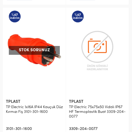
%47
%47
indirim
indirim
STOK SORUNUZ
TPLAST
TPLAST
TP Electric 1x16A IP44 Kauçuk Düz
TP Electric 75x75x50 Vidalı IP67
Kırmızı Fiş 3101-301-1600
HF Termoplastik Buat 3309-204-
0077
3101-301-1600
3309-204-0077