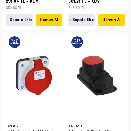
291,04 TL + KDV
301,21 TL + KDV
652,80 TL
675,60 TL
+ Sepete Ekle
Hemen Al
+ Sepete Ekle
Hemen Al
%47
%47
indirim
indirim
TPLAST
TPLAST