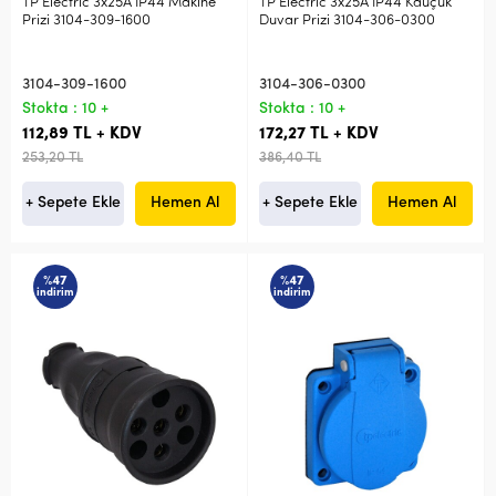
TP Electric 3x25A IP44 Makine
TP Electric 3x25A IP44 Kauçuk
Prizi 3104-309-1600
Duvar Prizi 3104-306-0300
3104-309-1600
3104-306-0300
Stokta : 10 +
Stokta : 10 +
112,89 TL + KDV
172,27 TL + KDV
253,20 TL
386,40 TL
+ Sepete Ekle
Hemen Al
+ Sepete Ekle
Hemen Al
%47
%47
indirim
indirim