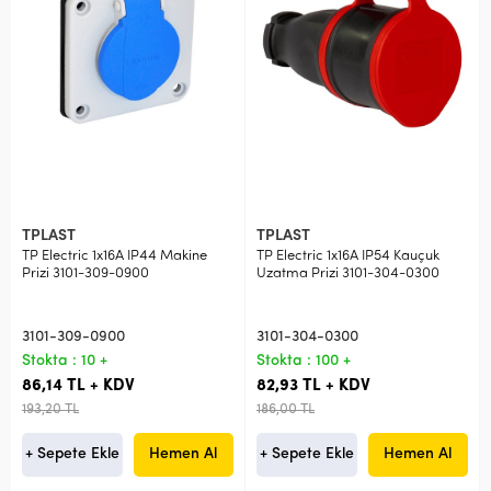
TPLAST
TPLAST
TP Electric 1x16A IP44 Makine
TP Electric 1x16A IP54 Kauçuk
Prizi 3101-309-0900
Uzatma Prizi 3101-304-0300
3101-309-0900
3101-304-0300
Stokta : 10 +
Stokta : 100 +
86,14 TL + KDV
82,93 TL + KDV
193,20 TL
186,00 TL
+ Sepete Ekle
Hemen Al
+ Sepete Ekle
Hemen Al