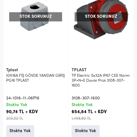
STOK SORUNUZ
STOK SORUNUZ
Tplast
TPLAST
10X16A FİŞ GÖVDE YANDAN GİRİŞ
TP Electric 5x32A IP67 CEE Norm
PG16 TPLAST
3P+N+E Duvar Prizi 3108-307-
1600
24-1016-11-06P16
3108-307-1600
Stokta Yok
Stokta Yok
90,74 TL + KDV
654,84 TL + KDV
203,52 TL
1.468,80 TL
Stokta Yok
Stokta Yok