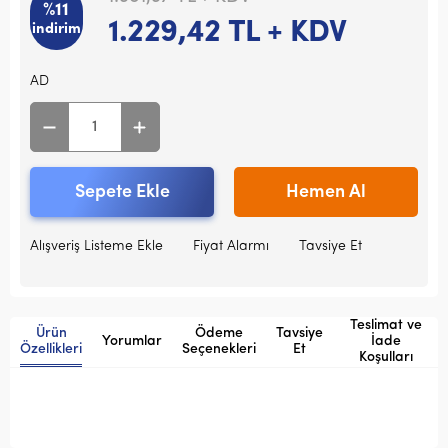
%11
1.229,42
TL + KDV
indirim
AD
Sepete Ekle
Hemen Al
Alışveriş Listeme Ekle
Fiyat Alarmı
Tavsiye Et
Teslimat ve
Ürün
Ödeme
Tavsiye
Yorumlar
İade
Özellikleri
Seçenekleri
Et
Koşulları