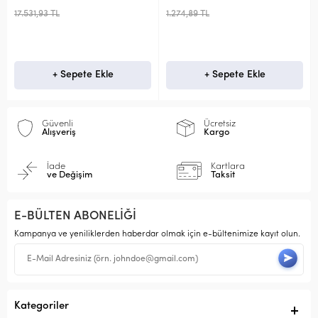
1.274,89 TL
796,88 TL
pete Ekle
+ Sepete Ekle
+ Sepet
Güvenli
Ücretsiz
Alışveriş
Kargo
İade
Kartlara
ve Değişim
Taksit
E-BÜLTEN ABONELİĞİ
Kampanya ve yeniliklerden haberdar olmak için e-bültenimize kayıt olun.
Kategoriler