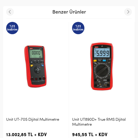
Benzer Ürünler
%11
%11
indirim
indirim
jital Multimetre
Unit UT890D+ True RMS Dijital
Unit UT-33C+ 600V
Multimetre
Multimetre
L + KDV
945,55 TL + KDV
591,02 TL + KD