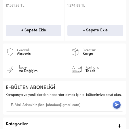
 TL
1.274,89 TL
796,88 TL
+ Sepete Ekle
+ Sepete Ekle
+ 
Güvenli
Ücretsiz
Alışveriş
Kargo
İade
Kartlara
ve Değişim
Taksit
E-BÜLTEN ABONELİĞİ
Kampanya ve yeniliklerden haberdar olmak için e-bültenimize kayıt olun.
Kategoriler