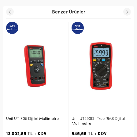
Benzer Ürünler
%11
%11
indirim
indirim
05 Dijital Multimetre
Unit UT890D+ True RMS Dijital
Unit UT-33C+
Multimetre
Multimetre
85 TL + KDV
945,55 TL + KDV
591,02 TL