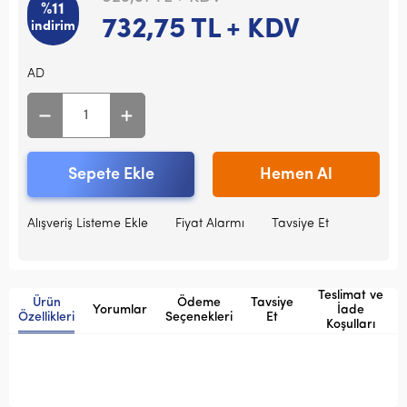
%11
732,75
TL + KDV
indirim
AD
Sepete Ekle
Hemen Al
Alışveriş Listeme Ekle
Fiyat Alarmı
Tavsiye Et
Teslimat ve
Ürün
Ödeme
Tavsiye
Yorumlar
İade
Özellikleri
Seçenekleri
Et
Koşulları