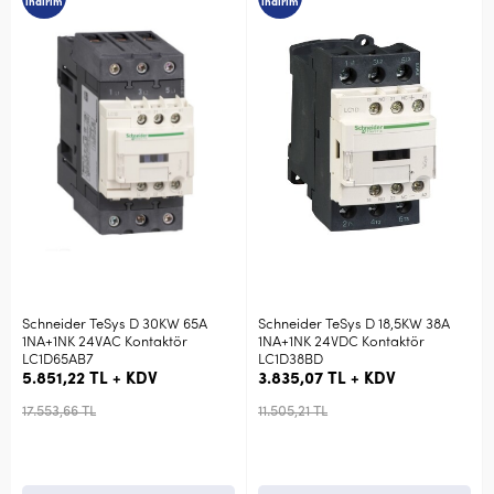
indirim
indirim
Schneider TeSys D 30KW 65A
Schneider TeSys D 18,5KW 38A
1NA+1NK 24VAC Kontaktör
1NA+1NK 24VDC Kontaktör
LC1D65AB7
LC1D38BD
5.851,22 TL + KDV
3.835,07 TL + KDV
17.553,66 TL
11.505,21 TL