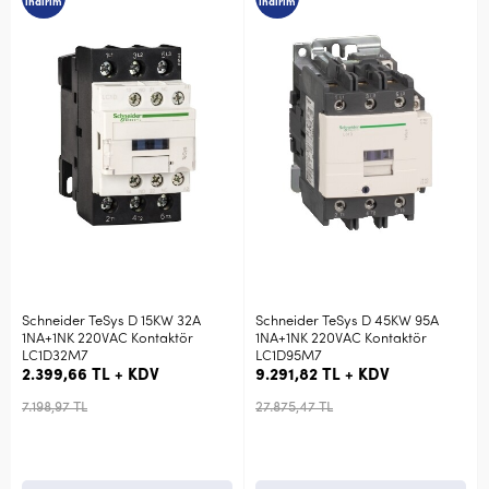
indirim
indirim
eSys D 15KW 32A
Schneider TeSys D 45KW 95A
Siemens Boy S
0VAC Kontaktör
1NA+1NK 220VAC Kontaktör
Yardımcı Konta
LC1D95M7
1FA40
TL + KDV
9.291,82 TL + KDV
328,44 TL +
27.875,47 TL
1.407,60 TL