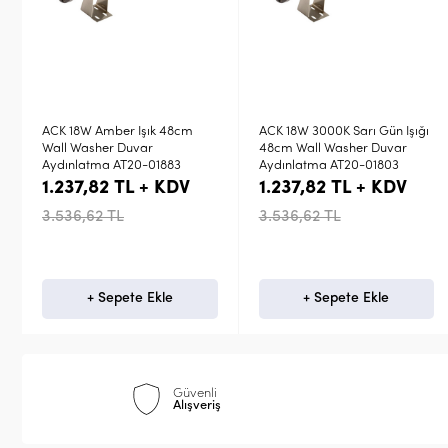
ık 48cm
ACK 18W 3000K Sarı Gün Işığı
ACK 9W Kırmızı Işık 2
48cm Wall Washer Duvar
Wall Washer Duvar
01883
Aydınlatma AT20-01803
Aydınlatma AT20-00
+ KDV
1.237,82 TL + KDV
808,57 TL + K
3.536,62 TL
2.310,21 TL
kle
+ Sepete Ekle
+ Sepete Ekl
Güvenli
Alışveriş