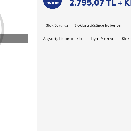
2.795,07
TL + 
indirim
Stok Sorunuz
Stoklara düşünce haber ver
Alışveriş Listeme Ekle
Fiyat Alarmı
Stok