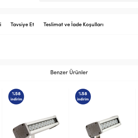
i
Tavsiye Et
Teslimat ve İade Koşulları
Benzer Ürünler
%58
%58
indirim
indirim
STOK SORUNUZ