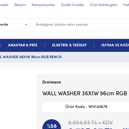
mızda
İletişim
Kampanyalar
Outlet Ürünler
Ürün Katalogları
Hız
ANAHTAR & PRİZ
ELEKTRİK & TESİSAT
ISITMA VE SO
L WASHER 36X1W 96cm RGB RENCH
Dreimann
WALL WASHER 36X1W 96cm RGB
Ürün Kodu : WH143679
6.654,93
TL + KDV
%58