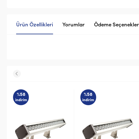
Ürün Özellikleri
Yorumlar
Ödeme Seçenekler
%58
%58
indirim
indirim