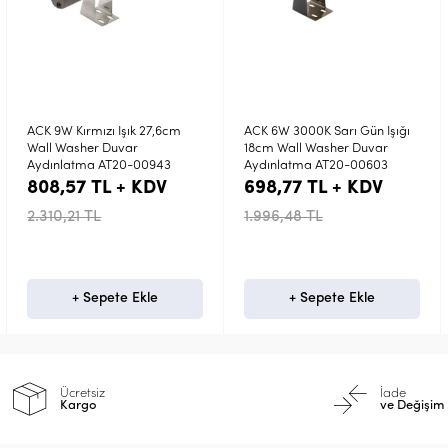
7,6cm
ACK 6W 3000K Sarı Gün Işığı
Rench 6x1W Ledli 17cm W
18cm Wall Washer Duvar
Washer Kırmızı Duvar
943
Aydınlatma AT20-00603
Boyama Aydınlatma
DV
698,77 TL + KDV
798,59 TL + KDV
1.996,48 TL
2.281,69 TL
e
+ Sepete Ekle
Stokta Yok
Ücretsiz
İade
Kargo
ve Değişim