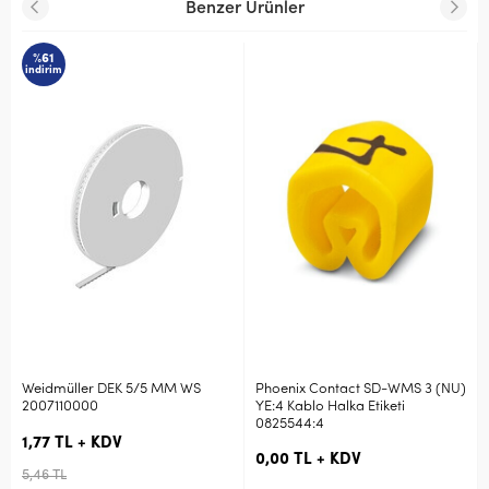
Benzer Ürünler
%61
indirim
Weidmüller DEK 5/5 MM WS
Phoenix Contact SD-WMS 3 (NU)
2007110000
YE:4 Kablo Halka Etiketi
0825544:4
1,77 TL + KDV
0,00 TL + KDV
5,46 TL