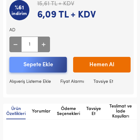
15,61
TL + KDV
%61
6,09
TL + KDV
indirim
AD
Sepete Ekle
Hemen Al
Alışveriş Listeme Ekle
Fiyat Alarmı
Tavsiye Et
Teslimat ve
Ürün
Ödeme
Tavsiye
Yorumlar
İade
Özellikleri
Seçenekleri
Et
Koşulları