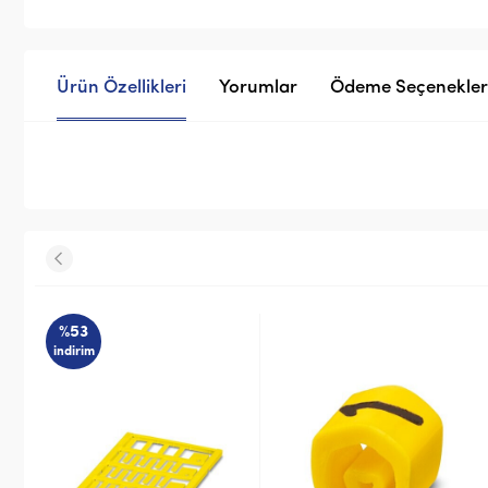
Ürün Özellikleri
Yorumlar
Ödeme Seçenekler
%53
indirim
STOK SORUNUZ