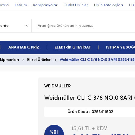
mızda
İletişim
Kampanyalar
Outlet Ürünler
Ürün Katalogları
Hız
ANAHTAR & PRİZ
ELEKTRİK & TESİSAT
ISITMA VE SO
Ekipmanları
Etiket Ürünleri
Weidmüller CLI C 3/6 NO:0 SARI 0253411
WEIDMULLER
Weidmüller CLI C 3/6 NO:0 SARI
Ürün Kodu : 0253411502
15,61
TL + KDV
%61