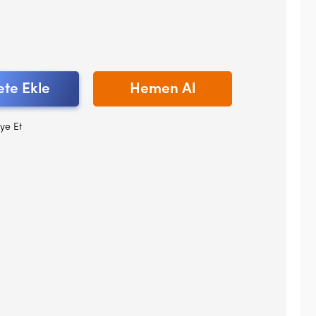
te Ekle
Hemen Al
ye Et