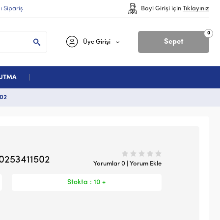
lı Sipariş
Bayi Girişi için
Tıklayınız
0
Sepet
Üye Girişi
ĞUTMA
502
 0253411502
Yorumlar 0 | Yorum Ekle
Stokta : 10 +