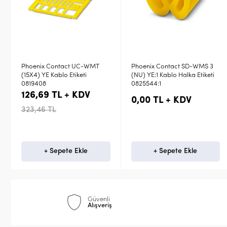
Phoenix Contact SD-WMS 3
Phoenix Contact UC-TM 6
(NU) YE:1 Kablo Halka Etiketi
Klemens Etiketi 0818085
0825544:1
187,97 TL + KDV
0,00 TL + KDV
479,93 TL
+ Sepete Ekle
Stokta Yok
Güvenli
Alışveriş