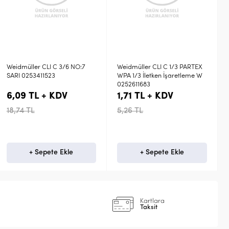
Weidmüller CLI C 1/3 PARTEX
Weidmüller CLI C 1/3 PARTEX
WPA 1/3 İletken İşaretleme W
WPA 1/3 İletken İşaretleme J
0252611683
0252611655
1,71 TL + KDV
1,71 TL + KDV
5,26 TL
5,26 TL
+ Sepete Ekle
+ Sepete Ekle
Kartlara
Taksit