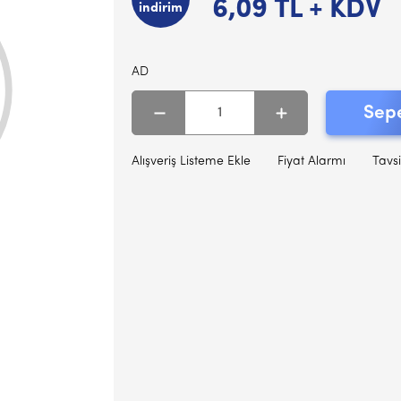
6,09
TL + KDV
indirim
AD
Sepe
Alışveriş Listeme Ekle
Fiyat Alarmı
Tavsi