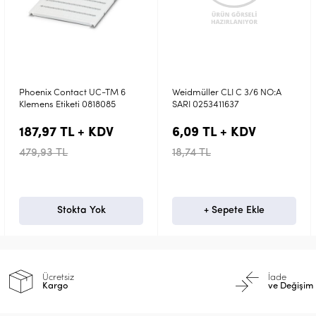
Weidmüller CLI C 3/6 NO:A
Weidmüller CLI C 3/6 NO:7
SARI 0253411637
SARI 0253411523
6,09 TL + KDV
6,09 TL + KDV
18,74 TL
18,74 TL
+ Sepete Ekle
+ Sepete Ekle
Ücretsiz
İade
Kargo
ve Değişim