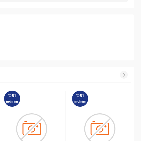
%61
%61
indirim
indirim