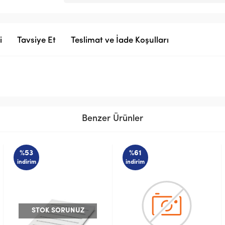
i
Tavsiye Et
Teslimat ve İade Koşulları
Benzer Ürünler
%61
%61
indirim
indirim