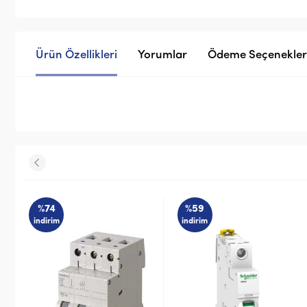
Ürün Özellikleri
Yorumlar
Ödeme Seçenekler
%59
%72
indirim
indirim