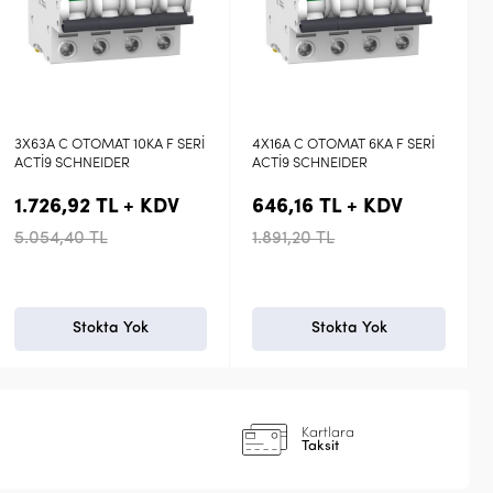
4X16A C OTOMAT 6KA F SERİ
Schneider 20A B 6kA PRO Seri
ACTİ9 SCHNEIDER
Otomatik Sigorta EZ9F27120
646,16 TL + KDV
104,09 TL + KDV
1.891,20 TL
328,72 TL
Stokta Yok
+ Sepete Ekle
Kartlara
Taksit