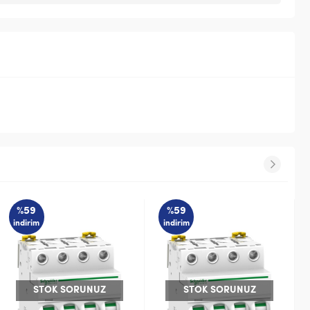
%59
%62
indirim
indirim
STOK SORUNUZ