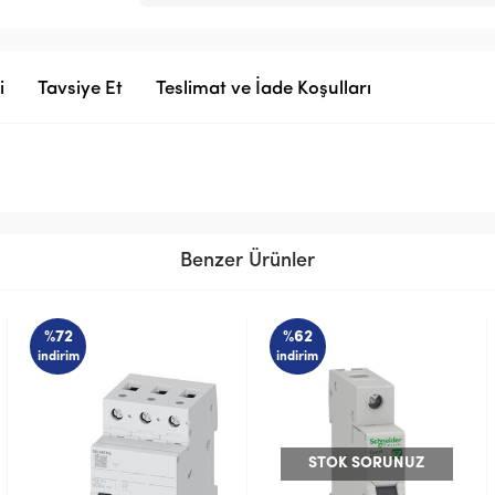
i
Tavsiye Et
Teslimat ve İade Koşulları
Benzer Ürünler
%62
%59
indirim
indirim
STOK SORUNUZ
STOK SORUNUZ