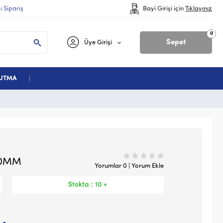
lı Sipariş
Bayi Girişi için
Tıklayınız
0
Sepet
Üye Girişi
ĞUTMA
70MM
Yorumlar 0 | Yorum Ekle
Stokta : 10 +