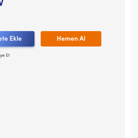
V
te Ekle
Hemen Al
ye Et