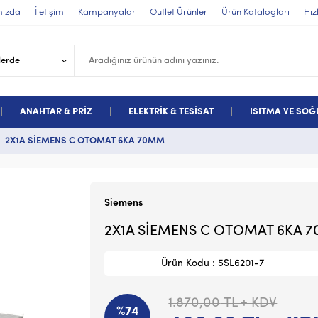
mızda
İletişim
Kampanyalar
Outlet Ürünler
Ürün Katalogları
Hız
ANAHTAR & PRİZ
ELEKTRİK & TESİSAT
ISITMA VE SO
2X1A SİEMENS C OTOMAT 6KA 70MM
Siemens
2X1A SİEMENS C OTOMAT 6KA 
Ürün Kodu : 5SL6201-7
1.870,00
TL + KDV
%74