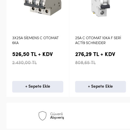
25A C OTOMAT 10KA F SERİ
Siemens 3x32A 4,5kA C
ACTİ9 SCHNEIDER
Otomatik Sigorta 5SL3332-
7YA
276,29 TL + KDV
504,00 TL + KDV
808,65 TL
2.160,00 TL
+ Sepete Ekle
+ Sepete Ekle
Güvenli
Alışveriş