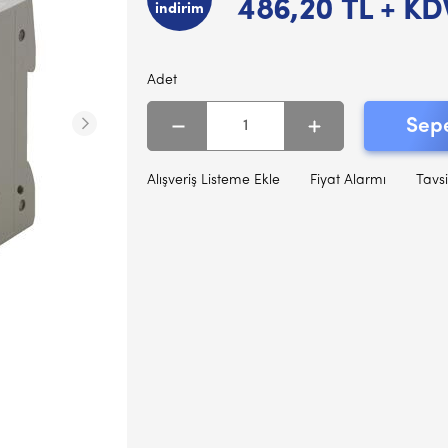
486,20
TL + KD
indirim
Adet
Sepe
Alışveriş Listeme Ekle
Fiyat Alarmı
Tavsi