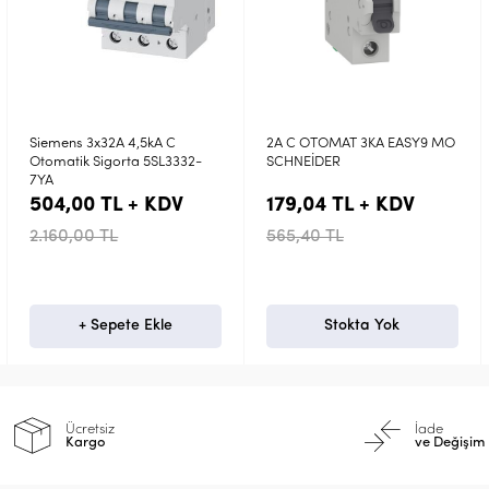
2A C OTOMAT 3KA EASY9 MO
3X63A C OTOMAT 10KA F SERİ
SCHNEİDER
ACTİ9 SCHNEIDER
179,04 TL + KDV
1.726,92 TL + KDV
565,40 TL
5.054,40 TL
Stokta Yok
Stokta Yok
Ücretsiz
İade
Kargo
ve Değişim