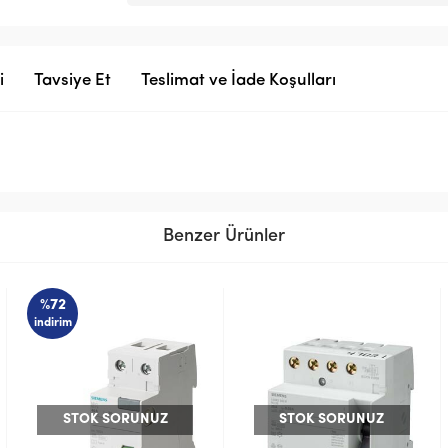
i
Tavsiye Et
Teslimat ve İade Koşulları
Benzer Ürünler
UZ
STOK SORUNUZ
STOK SORUNUZ