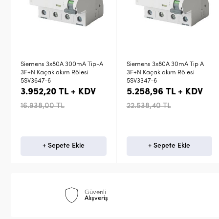
0mA Tip-A
Siemens 3x80A 30mA Tip A
2X25A 30MA KAÇAK 
ölesi
3F+N Kaçak akım Rölesi
RÖLESİ SIEMENS
5SV3347-6
+ KDV
5.258,96 TL + KDV
1.463,00 TL + 
22.538,40 TL
6.270,00 TL
kle
+ Sepete Ekle
Stokta Yok
Güvenli
Alışveriş