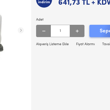
641,73
TL + KD
indirim
Adet
Sepe
Alışveriş Listeme Ekle
Fiyat Alarmı
Tavsi