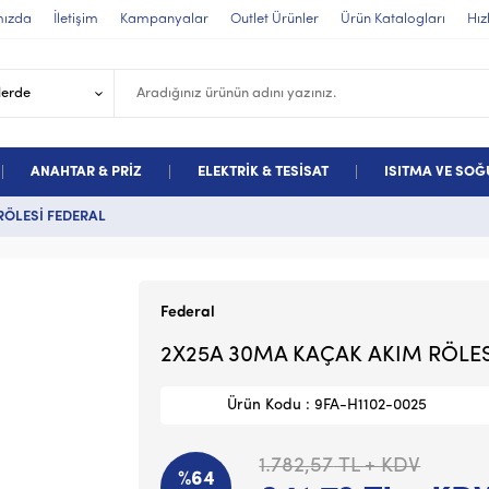
mızda
İletişim
Kampanyalar
Outlet Ürünler
Ürün Katalogları
Hız
ANAHTAR & PRİZ
ELEKTRİK & TESİSAT
ISITMA VE SO
RÖLESİ FEDERAL
Federal
2X25A 30MA KAÇAK AKIM RÖLES
Ürün Kodu : 9FA-H1102-0025
1.782,57
TL + KDV
%64