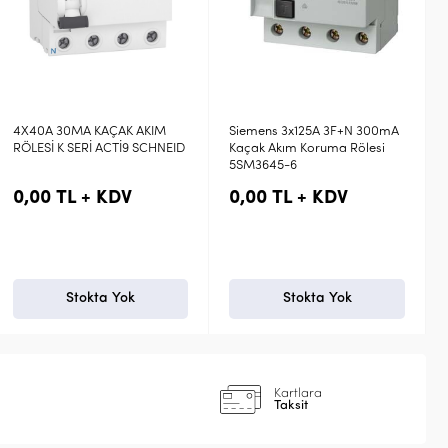
IM
Siemens 3x125A 3F+N 300mA
Siemens 2x63A 300mA
HNEID
Kaçak Akım Koruma Rölesi
Yangın Koruma Rölesi
5SM3645-6
5SV4616-0
0,00 TL + KDV
0,00 TL + KDV
Stokta Yok
Stokta Yok
Kartlara
Taksit