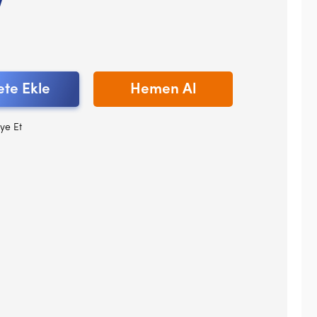
V
te Ekle
Hemen Al
ye Et