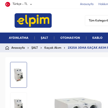
Türkçe - TL
Anasayfa
Hakkı
AYDINLATMA
ŞALT
OTOMASYON
KABLO
Anasayfa
ŞALT
Kaçak Akım
2X25A 30MA KAÇAK AKIM 