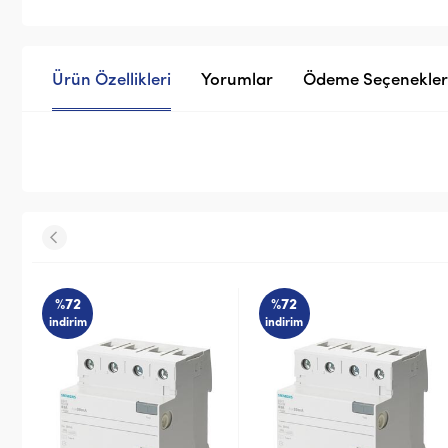
Ürün Özellikleri
Yorumlar
Ödeme Seçenekler
%72
%72
indirim
indirim
STOK SORUN