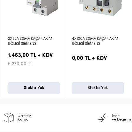
AKIM
4X100A 30MA KAÇAK AKIM
4X40A 30MA KAÇAK AK
RÖLESİ SİEMENS
RÖLESİ K SERİ ACTİ9 SC
KDV
0,00 TL + KDV
0,00 TL + KDV
Stokta Yok
Stokta Yok
Ücretsiz
İade
Kargo
ve Değişim