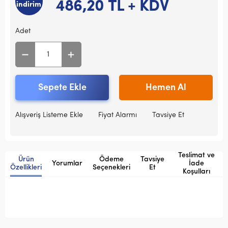
486,20
TL + KDV
indirim
Adet
Sepete Ekle
Hemen Al
Alışveriş Listeme Ekle
Fiyat Alarmı
Tavsiye Et
Teslimat ve
Ürün
Ödeme
Tavsiye
Yorumlar
İade
Özellikleri
Seçenekleri
Et
Koşulları