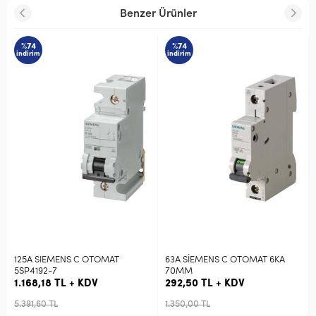
Benzer Ürünler
%74
%74
indirim
indirim
125A SIEMENS C OTOMAT
63A SİEMENS C OTOMAT 6KA
5SP4192-7
70MM
1.168,18 TL + KDV
292,50 TL + KDV
5.391,60 TL
1.350,00 TL