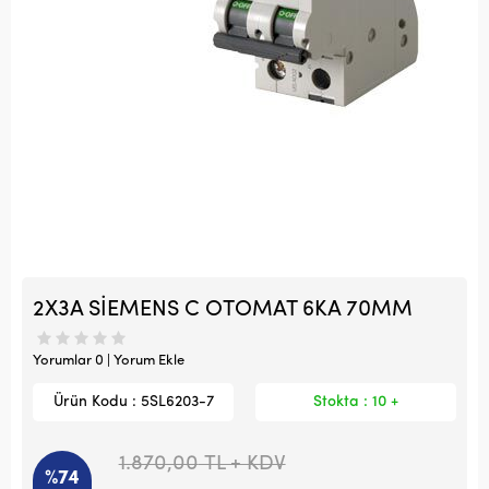
2X3A SİEMENS C OTOMAT 6KA 70MM
Yorumlar 0 | Yorum Ekle
Ürün Kodu : 5SL6203-7
Stokta : 10 +
1.870,00
TL + KDV
%74