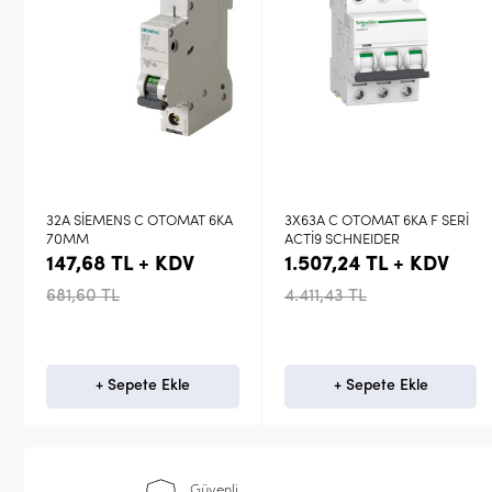
32A SİEMENS C OTOMAT 6KA
3X63A C OTOMAT 6KA F SERİ
70MM
ACTİ9 SCHNEIDER
147,68 TL + KDV
1.507,24 TL + KDV
681,60 TL
4.411,43 TL
+ Sepete Ekle
+ Sepete Ekle
Güvenli