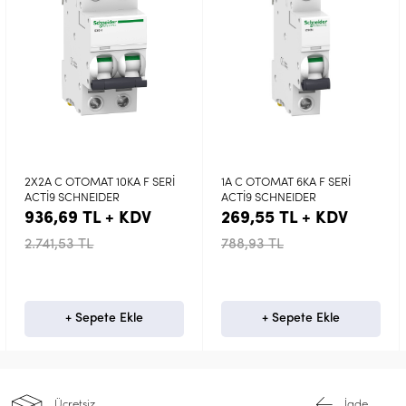
2X2A C OTOMAT 10KA F SERİ
1A C OTOMAT 6KA F SERİ
ACTİ9 SCHNEIDER
ACTİ9 SCHNEIDER
936,69 TL + KDV
269,55 TL + KDV
2.741,53 TL
788,93 TL
+ Sepete Ekle
+ Sepete Ekle
Ücretsiz
İade