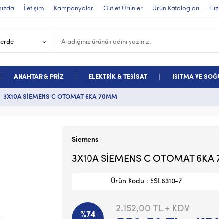
mızda
İletişim
Kampanyalar
Outlet Ürünler
Ürün Katalogları
Hız
ANAHTAR & PRİZ
ELEKTRİK & TESİSAT
ISITMA VE SO
3X10A SİEMENS C OTOMAT 6KA 70MM
Siemens
3X10A SİEMENS C OTOMAT 6KA
Ürün Kodu : 5SL6310-7
2.152,00
TL + KDV
%74