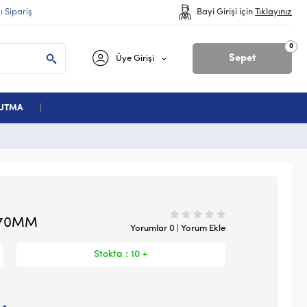
lı Sipariş
Bayi Girişi için
Tıklayınız
0
Sepet
Üye Girişi
ĞUTMA
 70MM
Yorumlar 0 | Yorum Ekle
Stokta : 10 +