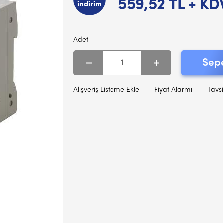
559,52
TL + KD
indirim
Adet
Sepe
Alışveriş Listeme Ekle
Fiyat Alarmı
Tavsi