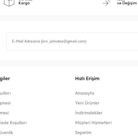
Kargo
ve Değişim
giler
Hızlı Erişim
ulları
Anasayfa
eşmesi
Yeni Ürünler
şmesi
İndirimdekiler
İade Koşulları
Müşteri Hizmetleri
Güvenlik
Sepetim