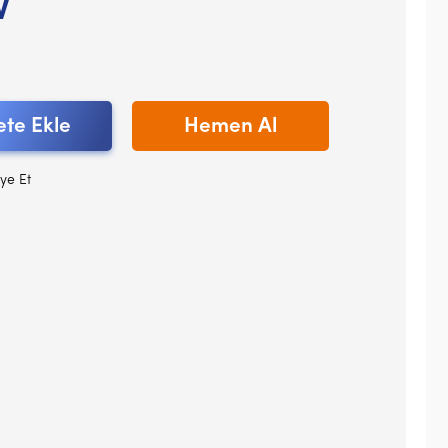
V
te Ekle
Hemen Al
ye Et