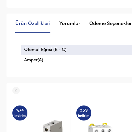
Ürün Özellikleri
Yorumlar
Ödeme Seçenekler
Otomat Eğrisi (B - C)
Amper(A)
%74
%59
indirim
indirim