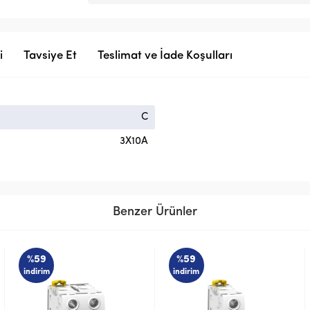
i
Tavsiye Et
Teslimat ve İade Koşulları
C
3X10A
Benzer Ürünler
%59
%59
indirim
indirim