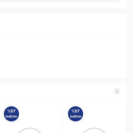
%57
%57
indirim
indirim