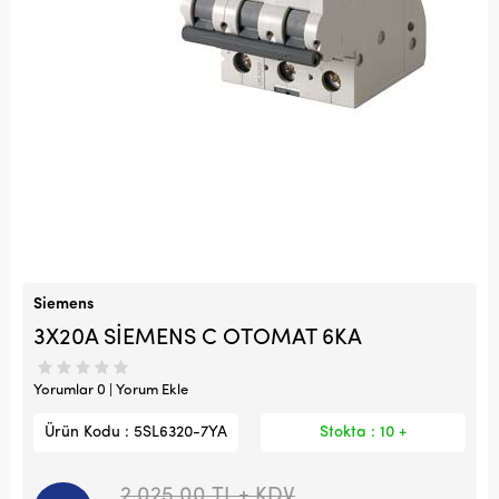
Siemens
3X20A SİEMENS C OTOMAT 6KA
Yorumlar 0 | Yorum Ekle
Ürün Kodu : 5SL6320-7YA
Stokta : 10 +
2.025,00
TL + KDV