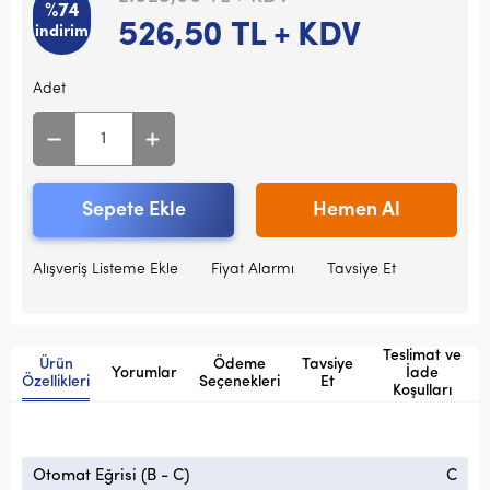
%74
526,50
TL + KDV
indirim
Adet
Sepete Ekle
Hemen Al
Alışveriş Listeme Ekle
Fiyat Alarmı
Tavsiye Et
Teslimat ve
Ürün
Ödeme
Tavsiye
Yorumlar
İade
Özellikleri
Seçenekleri
Et
Koşulları
Otomat Eğrisi (B - C)
C