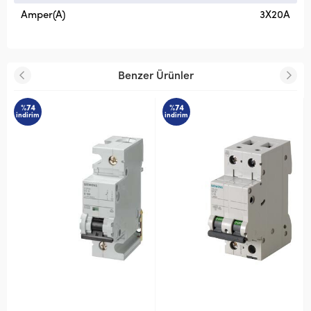
Amper(A)
3X20A
Benzer Ürünler
%74
%74
indirim
indirim