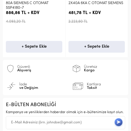
80A SIEMENS C OTOMAT
2X40A 6KA C OTOMAT SIEMENS
5SP4180-7
886,86 TL + KDV
481,78 TL + KDV
4.093,20 TL
2.223,60 TL
+ Sepete Ekle
+ Sepete Ekle
Güvenli
Ücretsiz
Alışveriş
Kargo
İade
Kartlara
ve Değişim
Taksit
E-BÜLTEN ABONELİĞİ
Kampanya ve yeniliklerden haberdar olmak için e-bültenimize kayıt olun.