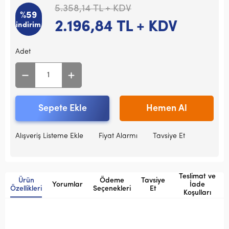
5.358,14
TL + KDV
%59
2.196,84
TL + KDV
indirim
Adet
Sepete Ekle
Hemen Al
Alışveriş Listeme Ekle
Fiyat Alarmı
Tavsiye Et
Teslimat ve
Ürün
Ödeme
Tavsiye
Yorumlar
İade
Özellikleri
Seçenekleri
Et
Koşulları