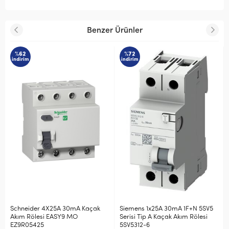
Benzer Ürünler
%62
%72
indirim
indirim
Schneider 4X25A 30mA Kaçak
Siemens 1x25A 30mA 1F+N 5SV5
Akım Rölesi EASY9 MO
Serisi Tip A Kaçak Akım Rölesi
EZ9R05425
5SV5312-6