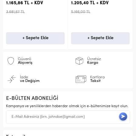
1.165,86 TL + KDV
1.205,40 TL + KDV
3.681,67 TL
5.166,00 TL
+ Sepete Ekle
+ Sepete Ekle
Güvenli
Ücretsiz
Alışveriş
Kargo
İade
Kartlara
ve Değişim
Taksit
E-BÜLTEN ABONELİĞİ
Kampanya ve yeniliklerden haberdar olmak için e-bültenimize kayıt olun.