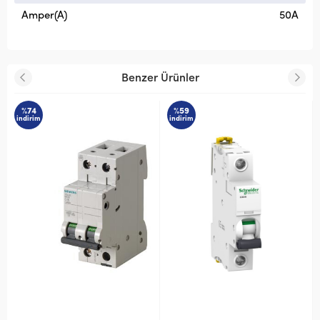
Amper(A)
50A
Benzer Ürünler
%59
%59
m
indirim
indirim