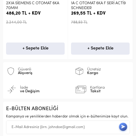
SİEMENS C OTOMAT 6KA
1A C OTOMAT 6KA F SERİ ACTİ9
4X32A C 
M
SCHNEIDER
ACTİ9 S
20 TL + KDV
269,55 TL + KDV
1.188,2
,00 TL
788,93 TL
3.477,86 
+ Sepete Ekle
+ Sepete Ekle
Güvenli
Ücretsiz
Alışveriş
Kargo
İade
Kartlara
ve Değişim
Taksit
E-BÜLTEN ABONELİĞİ
Kampanya ve yeniliklerden haberdar olmak için e-bültenimize kayıt olun.