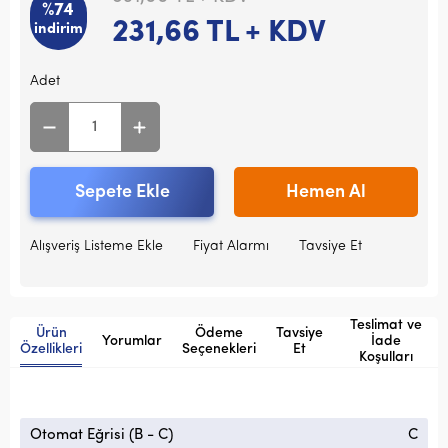
%74
231,66
TL + KDV
indirim
Adet
Sepete Ekle
Hemen Al
Alışveriş Listeme Ekle
Fiyat Alarmı
Tavsiye Et
Teslimat ve
Ürün
Ödeme
Tavsiye
Yorumlar
İade
Özellikleri
Seçenekleri
Et
Koşulları
Otomat Eğrisi (B - C)
C