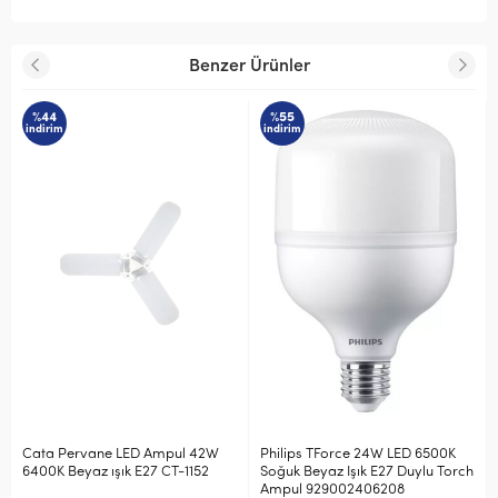
Benzer Ürünler
%44
%55
indirim
indirim
Cata Pervane LED Ampul 42W
Philips TForce 24W LED 6500K
6400K Beyaz ışık E27 CT-1152
Soğuk Beyaz Işık E27 Duylu Torch
Ampul 929002406208