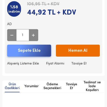
106,95
TL + KDV
%58
44,92
TL + KDV
indirim
AD
Sepete Ekle
Hemen Al
Alışveriş Listeme Ekle
Fiyat Alarmı
Tavsiye Et
Teslimat ve
Ürün
Ödeme
Tavsiye
Yorumlar
İade
Özellikleri
Seçenekleri
Et
Koşulları