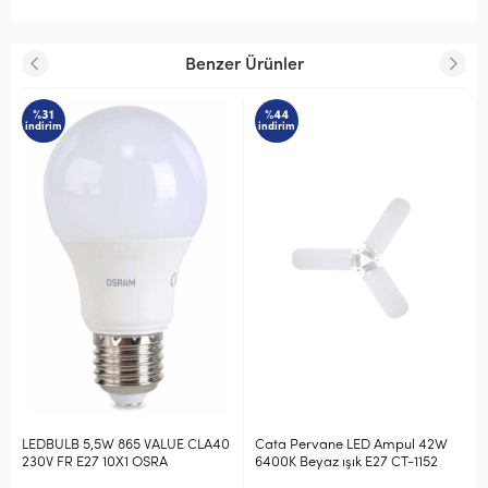
Benzer Ürünler
%31
%44
indirim
indirim
LEDBULB 5,5W 865 VALUE CLA40
Cata Pervane LED Ampul 42W
230V FR E27 10X1 OSRA
6400K Beyaz ışık E27 CT-1152