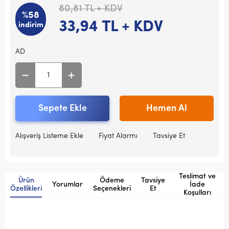
80,81
TL + KDV
%58
33,94
TL + KDV
indirim
AD
Sepete Ekle
Hemen Al
Alışveriş Listeme Ekle
Fiyat Alarmı
Tavsiye Et
Teslimat ve
Ürün
Ödeme
Tavsiye
Yorumlar
İade
Özellikleri
Seçenekleri
Et
Koşulları