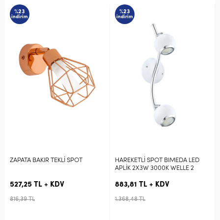
%23
%23
m
indirim
indirim
S
A BAKIR TEKLİ SPOT
HAREKETLİ SPOT BIMEDA LED
GONARO 3
APLİK 2X3W 3000K WELLE 2
YUVARLA
25 TL + KDV
883,81 TL + KDV
824,77 
 TL
1.368,48 TL
1.277,06 