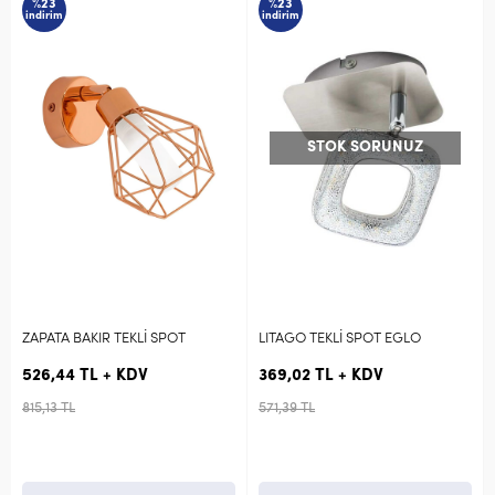
%23
%23
indirim
indirim
STOK SORUNUZ
ZAPATA BAKIR TEKLİ SPOT
LITAGO TEKLİ SPOT EGLO
526,44 TL + KDV
369,02 TL + KDV
815,13 TL
571,39 TL