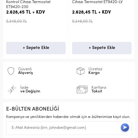
tat
Cihazı Termostat ET9420-LV
Sıcaklık Kontrol Cihazı Te
ET2001-LV-J
2.628,45 TL + KDV
1.141,65 TL + KDV
5.346,00 TL
2.322,00 TL
le
+ Sepete Ekle
+ Sepete Ekle
Güvenli
Ücretsiz
Alışveriş
Kargo
İade
Kartlara
ve Değişim
Taksit
E-BÜLTEN ABONELİĞİ
Kampanya ve yeniliklerden haberdar olmak için e-bültenimize kayıt olun.