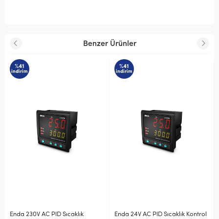
Benzer Ürünler
%41
%41
indirim
indirim
klık
Enda 24V AC PID Sıcaklık Kontrol
Enda 24V AC-DC On-Off Di