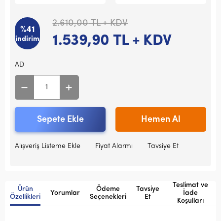
2.610,00
TL + KDV
%41
1.539,90
TL + KDV
indirim
AD
Sepete Ekle
Hemen Al
Alışveriş Listeme Ekle
Fiyat Alarmı
Tavsiye Et
Teslimat ve
Ürün
Ödeme
Tavsiye
Yorumlar
İade
Özellikleri
Seçenekleri
Et
Koşulları