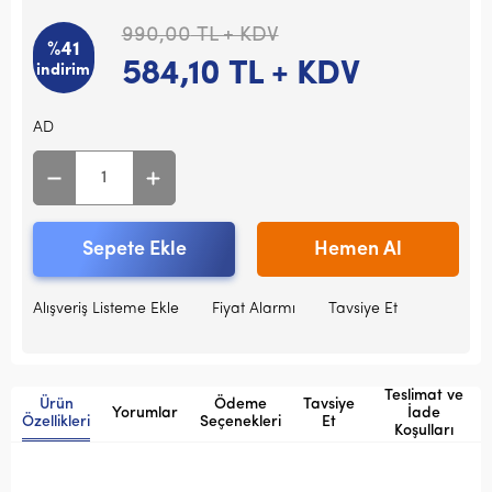
990,00
TL + KDV
%41
584,10
TL + KDV
indirim
AD
Sepete Ekle
Hemen Al
Alışveriş Listeme Ekle
Fiyat Alarmı
Tavsiye Et
Teslimat ve
Ürün
Ödeme
Tavsiye
Yorumlar
İade
Özellikleri
Seçenekleri
Et
Koşulları