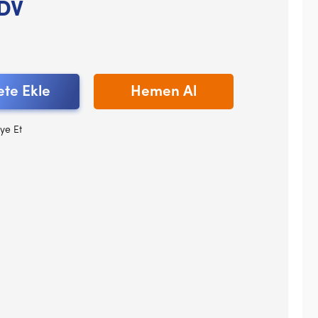
KDV
te Ekle
Hemen Al
ye Et