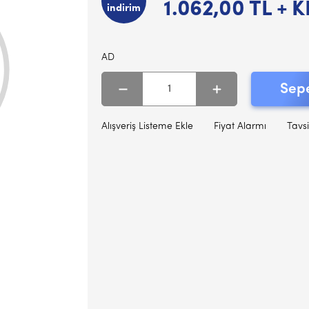
1.062,00
TL + 
indirim
AD
Sepe
Alışveriş Listeme Ekle
Fiyat Alarmı
Tavsi