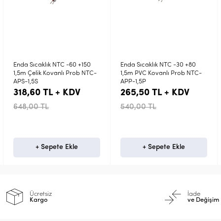
Enda Sıcaklık NTC -30 +80
Enda 6mm çap 30mm dalma
1,5m PVC Kovanlı Prob NTC-
1m Kablolu Bayonet
APP-1,5P
Termokupl ETB30F06-1Ç
265,50 TL + KDV
159,30 TL + KDV
540,00 TL
324,00 TL
+ Sepete Ekle
+ Sepete Ekle
Ücretsiz
İade
Kargo
ve Değişim