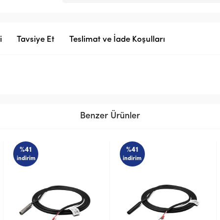
i
Tavsiye Et
Teslimat ve İade Koşulları
Benzer Ürünler
%41
%41
indirim
indirim