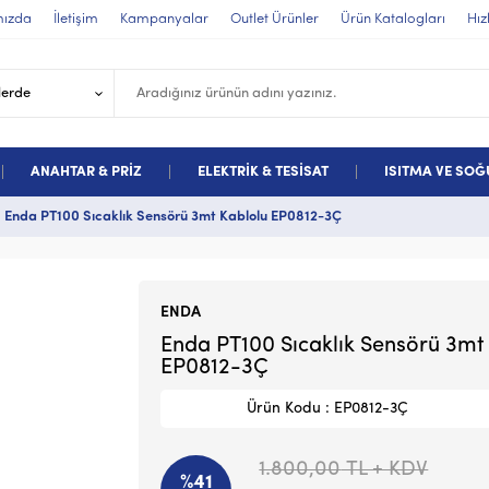
mızda
İletişim
Kampanyalar
Outlet Ürünler
Ürün Katalogları
Hız
ANAHTAR & PRİZ
ELEKTRİK & TESİSAT
ISITMA VE SO
Enda PT100 Sıcaklık Sensörü 3mt Kablolu EP0812-3Ç
ENDA
Enda PT100 Sıcaklık Sensörü 3mt
EP0812-3Ç
Ürün Kodu : EP0812-3Ç
1.800,00
TL + KDV
%41