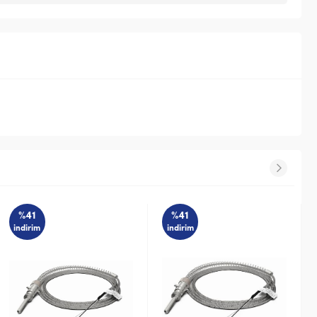
%41
%41
indirim
indirim