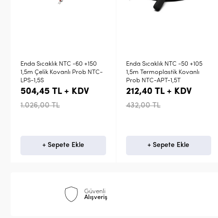
Enda Sıcaklık NTC -50 +105
Enda Sıcaklık NTC -60 +150
C-
1,5m Termoplastik Kovanlı
1,5m Çelik Kovanlı Prob NTC-
Prob NTC-APT-1,5T
APS-1,5S
212,40 TL + KDV
318,60 TL + KDV
432,00 TL
648,00 TL
+ Sepete Ekle
+ Sepete Ekle
Güvenli
Alışveriş