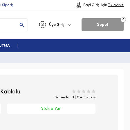
lı Sipariş
Bayi Girişi için
Tıklayınız
0
Sepet
Üye Girişi
ĞUTMA
 Kablolu
Yorumlar 0 | Yorum Ekle
Stokta Var