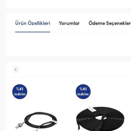
Ürün Özellikleri
Yorumlar
Ödeme Seçenekler
%41
%41
indirim
indirim