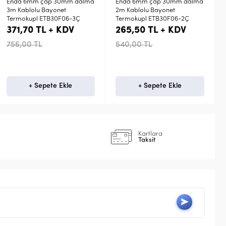
dalma
Enda 6mm çap 30mm dalma
Enda PT100 Sıcaklık Sensö
2m Kablolu Bayonet
5mt Kablolu EP0630-5Ç
Ç
Termokupl ETB30F06-2Ç
265,50 TL + KDV
1.380,60 TL + KDV
540,00 TL
+ Sepete Ekle
+ Sepete Ekle
Kartlara
Taksit