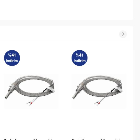
%41
yen
indirim