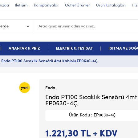
mızda
İletişim
Kampanyalar
Outlet Ürünler
Ürün Katalogları
Hız
ANAHTAR & PRİZ
ELEKTRİK & TESİSAT
ISITMA VE SO
Enda PT100 Sıcaklık Sensörü 4mt Kablolu EP0630-4Ç
yeni
Enda
Enda PT100 Sıcaklık Sensörü 4mt
EP0630-4Ç
Ürün Kodu : EP0630-4Ç
1.221,30
TL + KDV