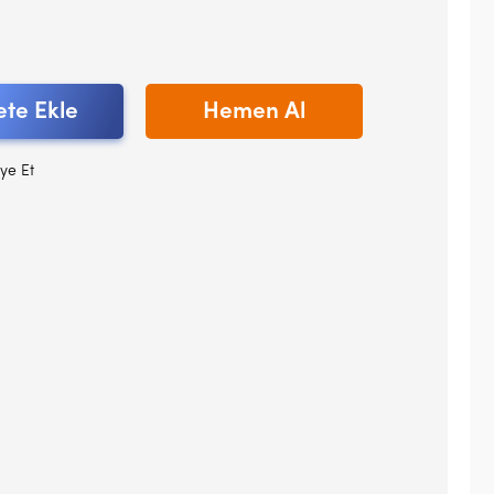
te Ekle
Hemen Al
ye Et