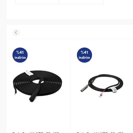
%41
%41
indirim
indirim