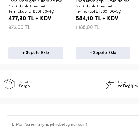
m dalma
Enda 6mm çap 30mm dalma
Enda 6mm çap 30mm 
5m Kablolu Bayonet
3m Kablolu Bayonet
-4Ç
Termokupl ETB30F06-5Ç
Termokupl ETB30F06-3
DV
584,10 TL + KDV
371,70 TL + KDV
1.188,00 TL
756,00 TL
e
+ Sepete Ekle
+ Sepete Ekle
Ücretsiz
İade
Kargo
ve Değişim