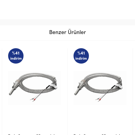
Benzer Ürünler
%41
%41
indirim
indirim