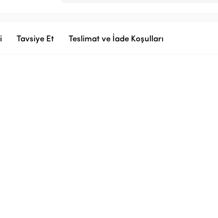
i
Tavsiye Et
Teslimat ve İade Koşulları