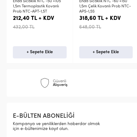
-50 +105
Enda Sıcaklık NTC -60 +150
Enda 6mm çap 30m
Kovanlı
1,5m Çelik Kovanlı Prob NTC-
4m Kablolu Bayonet
T
APS-1,5S
Termokupl ETB30F06
KDV
318,60 TL + KDV
477,90 TL + K
648,00 TL
972,00 TL
kle
+ Sepete Ekle
+ Sepete Ekl
Güvenli
Alışveriş
E-BÜLTEN ABONELİĞİ
Kampanya ve yeniliklerden haberdar olmak
için e-bültenimize kayıt olun.