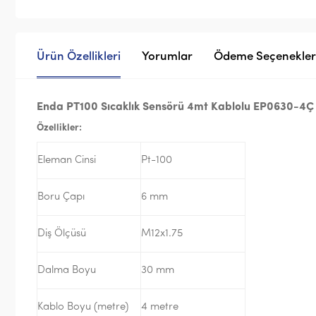
Ürün Özellikleri
Yorumlar
Ödeme Seçenekler
Enda PT100 Sıcaklık Sensörü 4mt Kablolu EP0630-4Ç
Özellikler:
Eleman Cinsi
Pt-100
Boru Çapı
6 mm
Diş Ölçüsü
M12x1.75
Dalma Boyu
30 mm
Kablo Boyu (metre)
4 metre