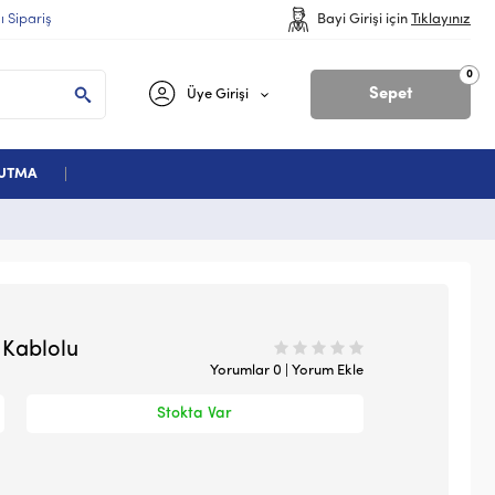
lı Sipariş
Bayi Girişi için
Tıklayınız
0
Sepet
Üye Girişi
ĞUTMA
 Kablolu
Yorumlar 0 | Yorum Ekle
Stokta Var