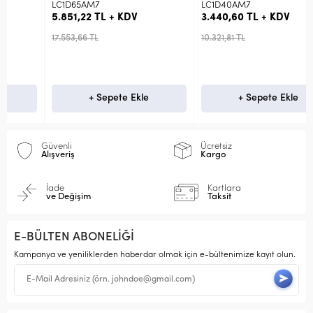
LC1D65AM7
LC1D40AM7
5.851,22 TL + KDV
3.440,60 TL + KDV
17.553,66 TL
10.321,81 TL
+ Sepete Ekle
+ Sepete Ekle
Güvenli
Ücretsiz
Alışveriş
Kargo
İade
Kartlara
ve Değişim
Taksit
E-BÜLTEN ABONELİĞİ
Kampanya ve yeniliklerden haberdar olmak için e-bültenimize kayıt olun.