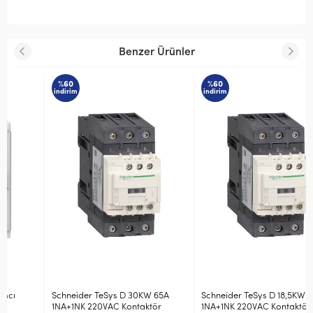
Benzer Ürünler
%60
%60
indirim
indirim
Schneider TeSys D 30KW 65A
Schneider TeSys D 18,5KW 40A
1NA+1NK 220VAC Kontaktör
1NA+1NK 220VAC Kontaktör