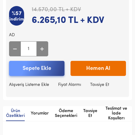
14.570,00
TL + KDV
%57
6.265,10
TL + KDV
indirim
AD
Sepete Ekle
Hemen Al
Alışveriş Listeme Ekle
Fiyat Alarmı
Tavsiye Et
Teslimat ve
Ürün
Ödeme
Tavsiye
Yorumlar
İade
Özellikleri
Seçenekleri
Et
Koşulları