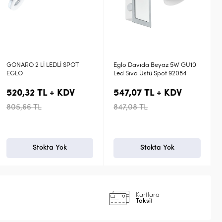
Eglo Davıda Beyaz 5W GU10
Eglo Pıerıno 2'li Nikel Krom
Led Sıva Üstü Spot 92084
2x5W Sarı Işık Led Sıva Üstü
Spot 93694
547,07 TL + KDV
178,25 TL + KDV
847,08 TL
276,00 TL
Stokta Yok
Stokta Yok
Kartlara
Taksit