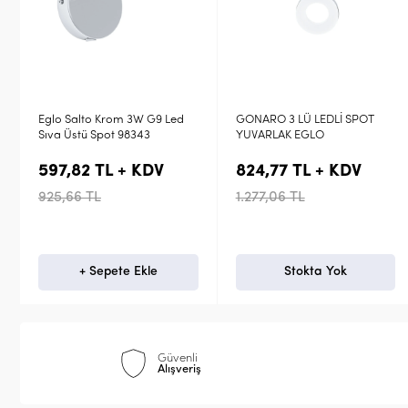
d
GONARO 3 LÜ LEDLİ SPOT
ARMENTO 2'Lİ SPOT
YUVARLAK EGLO
824,77 TL + KDV
170,50 TL + KDV
1.277,06 TL
264,00 TL
Stokta Yok
Stokta Yok
Güvenli
Alışveriş