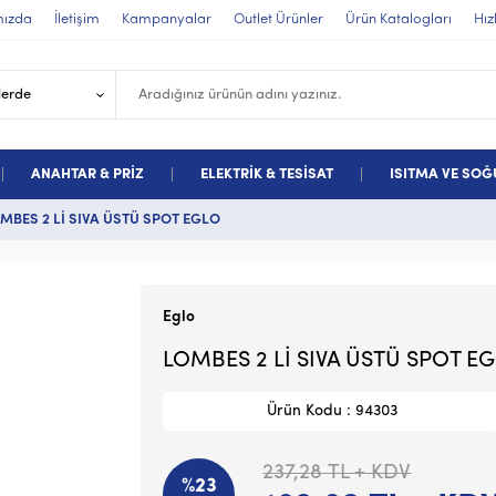
mızda
İletişim
Kampanyalar
Outlet Ürünler
Ürün Katalogları
Hız
ANAHTAR & PRİZ
ELEKTRİK & TESİSAT
ISITMA VE SO
MBES 2 Lİ SIVA ÜSTÜ SPOT EGLO
Eglo
LOMBES 2 Lİ SIVA ÜSTÜ SPOT E
Ürün Kodu : 94303
237,28
TL + KDV
%23