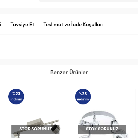
i
Tavsiye Et
Teslimat ve İade Koşulları
Benzer Ürünler
%23
%23
indirim
indirim
STOK SORUNUZ
STOK SORUNUZ