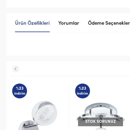
Ürün Özellikleri
Yorumlar
Ödeme Seçenekler
%23
%23
indirim
indirim
STOK SORUNUZ
STOK SORUNUZ