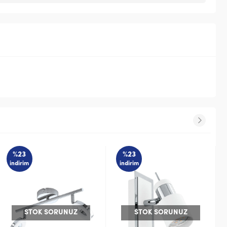
%23
%23
indirim
indirim
STOK SORUNUZ
STOK SORUNUZ