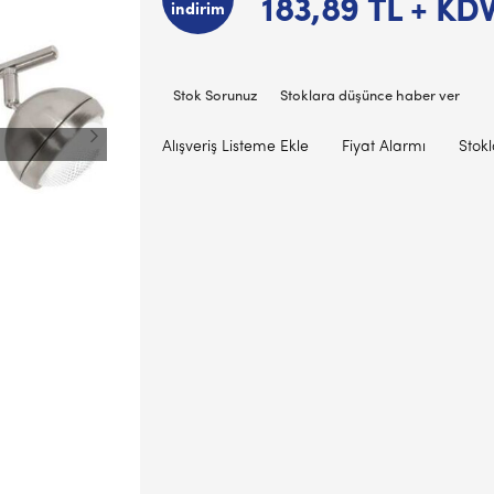
183,89
TL + KD
indirim
Stok Sorunuz
Stoklara düşünce haber ver
Alışveriş Listeme Ekle
Fiyat Alarmı
Stok