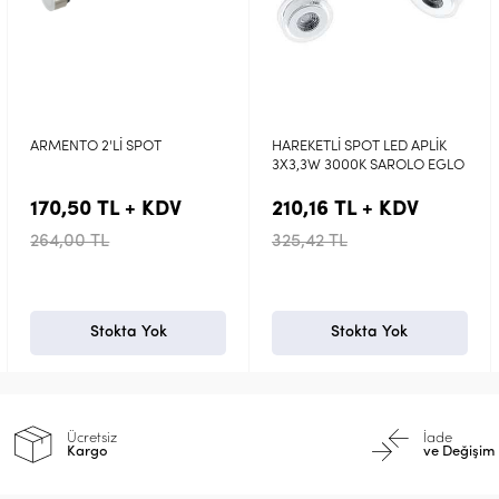
HAREKETLİ SPOT LED APLİK
GONARO 2 Lİ LEDLİ SPOT
3X3,3W 3000K SAROLO EGLO
EGLO
210,16 TL + KDV
520,32 TL + KDV
325,42 TL
805,66 TL
Stokta Yok
Stokta Yok
Ücretsiz
İade
Kargo
ve Değişim