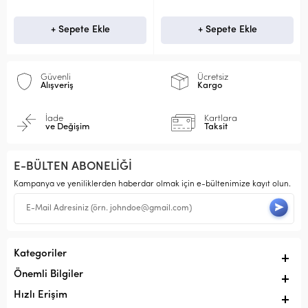
+ Sepete Ekle
+ Sepete Ekle
+ 
Güvenli
Ücretsiz
Alışveriş
Kargo
İade
Kartlara
ve Değişim
Taksit
E-BÜLTEN ABONELİĞİ
Kampanya ve yeniliklerden haberdar olmak için e-bültenimize kayıt olun.
Kategoriler
Önemli Bilgiler
Hızlı Erişim