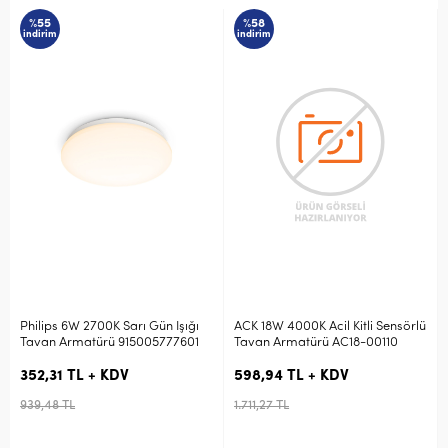
%58
%58
indirim
indirim
W 2700K Sarı Gün Işığı
ACK 18W 4000K Acil Kitli Sensörlü
ACK 18W 4000
matürü 915005777601
Tavan Armatürü AC18-00110
Tavan Armat
TL + KDV
598,94 TL + KDV
618,91 TL 
L
1.711,27 TL
1.768,31 TL