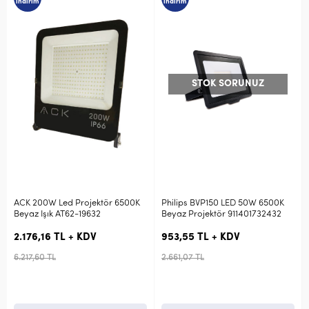
indirim
indirim
STOK SORUNUZ
ACK 200W Led Projektör 6500K
Philips BVP150 LED 50W 6500K
Beyaz Işık AT62-19632
Beyaz Projektör 911401732432
2.176,16 TL + KDV
953,55 TL + KDV
6.217,60 TL
2.661,07 TL