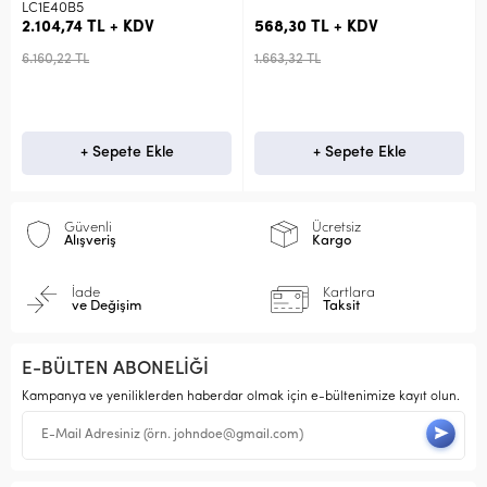
 KDV
568,30 TL + KDV
348,44 TL + KDV
1.663,32 TL
1.045,33 TL
te Ekle
+ Sepete Ekle
+ Sepete 
Güvenli
Ücretsiz
Alışveriş
Kargo
İade
Kartlara
ve Değişim
Taksit
E-BÜLTEN ABONELİĞİ
Kampanya ve yeniliklerden haberdar olmak için e-bültenimize kayıt olun.