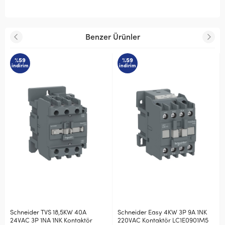
Benzer Ürünler
%59
%60
indirim
indirim
8,5KW 40A
Schneider Easy 4KW 3P 9A 1NK
Schneider TeSys D Y
K Kontaktör
220VAC Kontaktör LC1E0901M5
Kontak 2NA LADN20