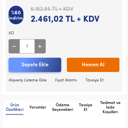
6.152,55
TL + KDV
%60
2.461,02
TL + KDV
indirim
AD
Sepete Ekle
Hemen Al
Alışveriş Listeme Ekle
Fiyat Alarmı
Tavsiye Et
Teslimat ve
Ürün
Ödeme
Tavsiye
Yorumlar
İade
Özellikleri
Seçenekleri
Et
Koşulları